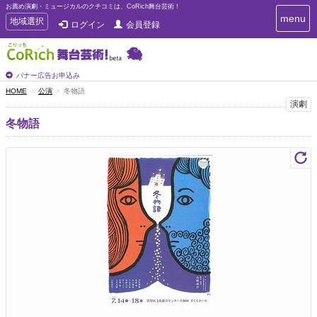
お薦め演劇・ミュージカルのクチコミは、CoRich舞台芸術！
T
menu
T
地域選択
ログイン
会員登録
o
o
g
g
g
g
l
l
バナー広告お申込み
e
e
HOME
公演
冬物語
n
n
演劇
a
a
v
冬物語
i
v
g
i
a
g
t
a
i
t
o
n
i
o
n