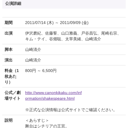
公演詳細
期間
2011/07/14 (木) ～ 2011/09/09 (金)
出演
伊沢磨紀、佐藤誓、山口雅義、戸谷昌弘、尾崎右宗、
キム・テイ、谷畑聡、太宰美緒、山崎清介
脚本
山崎清介
演出
山崎清介
料金（1
800円 ～ 6,500円
枚あた
り）
公式／劇
http://www.canonkikaku.com/inf
場サイト
ormation/shakespeare.html
※正式な公演情報は公式サイトでご確認ください。
説明
＜あらすじ＞
舞台はシチリアの王宮。