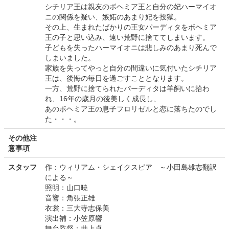
シチリア王は親友のボヘミア王と自分の妃ハーマイオ
ニの関係を疑い、嫉妬のあまり妃を投獄。
その上、生まれたばかりの王女パーディタをボヘミア
王の子と思い込み、遠い荒野に捨ててしまいます。
子どもを失ったハーマイオニは悲しみのあまり死んで
しまいました。
家族を失ってやっと自分の間違いに気付いたシチリア
王は、後悔の毎日を過ごすこととなります。
一方、荒野に捨てられたパーディタは羊飼いに拾わ
れ、16年の歳月の後美しく成長し、
あのボヘミア王の息子フロリゼルと恋に落ちたのでし
た・・・。
その他注
意事項
スタッフ
作：ウィリアム・シェイクスピア ～小田島雄志翻訳
による～
照明：山口暁
音響：角張正雄
衣裳：三大寺志保美
演出補：小笠原響
舞台監督：井上卓