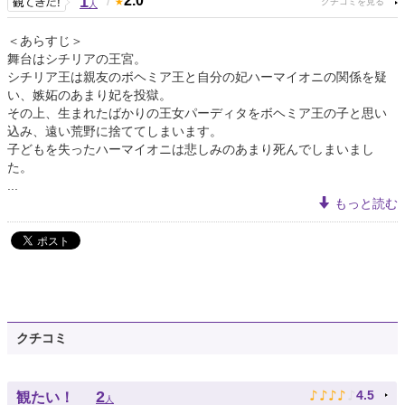
1
/
2.0
人
＜あらすじ＞
舞台はシチリアの王宮。
シチリア王は親友のボヘミア王と自分の妃ハーマイオニの関係を疑
い、嫉妬のあまり妃を投獄。
その上、生まれたばかりの王女パーディタをボヘミア王の子と思い
込み、遠い荒野に捨ててしまいます。
子どもを失ったハーマイオニは悲しみのあまり死んでしまいまし
た。
...
もっと読む
クチコミ
♪
♪
♪
♪
♪
2
4.5
観たい！
人