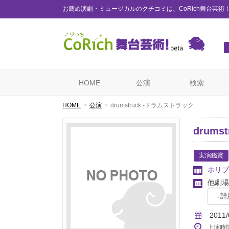
お薦め演劇・ミュージカルのクチコミは、CoRich舞台芸術
HOME
公演
検索
HOME
公演
drumstruck -ドラムストラック
drum
実演鑑賞
ホリプ
他劇場
2011/
上演時