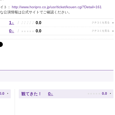
サイト：
http://www.horipro.co.jp/usr/ticket/kouen.cgi?Detail=161
な公演情報は公式サイトでご確認ください。
1
♪
♪
♪
♪
♪
/
0.0
人
0
★
★
★
★
★
/
0.0
人
★
★
★
★
★
0
0.0
0.0
観てきた！
人