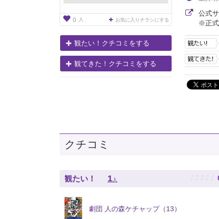
公式
人
0
お気に入りチラシにする
※正式
観たい！クチコミをする
観てきた！クチコミをする
クチコミ
♪
♪
♪
♪
♪
1
観たい！
人
劇団 人の森ケチャップ（13）