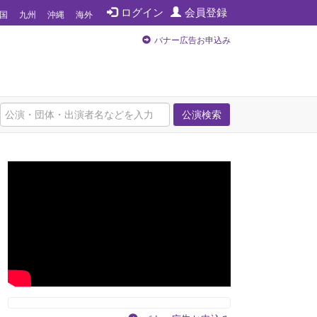
ログイン
会員登録
国
九州
沖縄
海外
バナー広告お申込み
公演検索