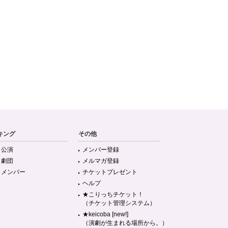
キング
その他
目公演
メンバー登録
目劇団
メルマガ登録
目メンバー
チケットプレゼント
ヘルプ
★こりっちチケット！
（チケット管理システム）
★keicoba [new!]
（演劇が生まれる場所から。）