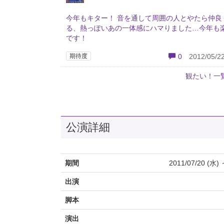
今年もキター！ 音を通して周囲の人とやたら仲良
る、熱っぽいあの一体感にハマりました…今年も
です！
期待度
0
2012/05/22
観たい！一
公演詳細
期間
2011/07/20 (水) 
出演
脚本
演出