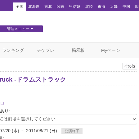
！
全国
北海道
東北
関東
甲信越
北陸
東海
近畿
中国
四
管理メニュー
団体WEBサイト管理
顧客管理
ランキング
チケプレ
掲示板
Myページ
その他
struck -ドラムストラック
ロ
あり:
07/20 (水) ～ 2011/08/21 (日)
公演終了
間：