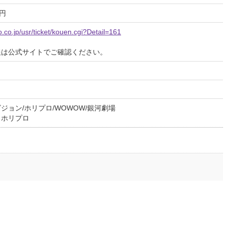
0円
o.co.jp/usr/ticket/kouen.cgi?Detail=161
報は公式サイトでご確認ください。
ジョン/ホリプロ/WOWOW/銀河劇場
 ホリプロ