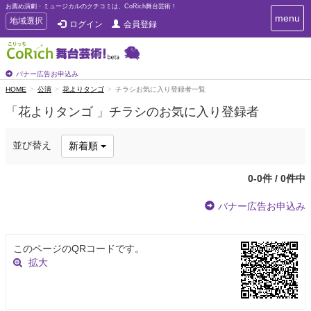
お薦め演劇・ミュージカルのクチコミは、CoRich舞台芸術！
T
menu
T
地域選択
ログイン
会員登録
o
o
g
g
g
g
l
l
バナー広告お申込み
e
e
HOME
公演
花よりタンゴ
チラシお気に入り登録者一覧
n
n
a
「花よりタンゴ 」チラシのお気に入り登録者
a
v
i
v
g
i
並び替え
新着順
a
g
t
a
i
0-0件 / 0件中
t
o
n
i
バナー広告お申込み
o
n
このページのQRコードです。
拡大