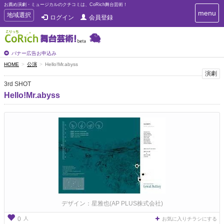
お薦め演劇・ミュージカルのクチコミは、CoRich舞台芸術！
T
menu
T
地域選択
ログイン
会員登録
o
o
g
g
g
g
l
l
バナー広告お申込み
e
e
HOME
公演
Hello!Mr.abyss
n
n
演劇
a
a
v
3rd SHOT
i
v
Hello!Mr.abyss
g
i
a
g
t
a
i
t
o
n
i
o
n
デザイン：星雅也(AP PLUS株式会社)
人
0
お気に入りチラシにする