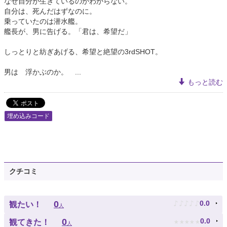
なぜ自分が生きているのかわからない。
自分は、死んだはずなのに。
乗っていたのは潜水艦。
艦長が、男に告げる。「君は、希望だ」
しっとりと紡ぎあげる、希望と絶望の3rdSHOT。
男は 浮かぶのか。 ...
もっと読む
埋め込みコード
クチコミ
♪
♪
♪
♪
♪
0
0.0
観たい！
人
★
★
★
★
★
0
0.0
観てきた！
人