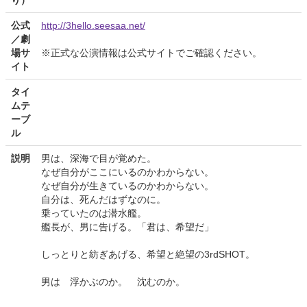
り）
公式
http://3hello.seesaa.net/
／劇
場サ
※正式な公演情報は公式サイトでご確認ください。
イト
タイ
ムテ
ーブ
ル
説明
男は、深海で目が覚めた。
なぜ自分がここにいるのかわからない。
なぜ自分が生きているのかわからない。
自分は、死んだはずなのに。
乗っていたのは潜水艦。
艦長が、男に告げる。「君は、希望だ」
しっとりと紡ぎあげる、希望と絶望の3rdSHOT。
男は 浮かぶのか。 沈むのか。