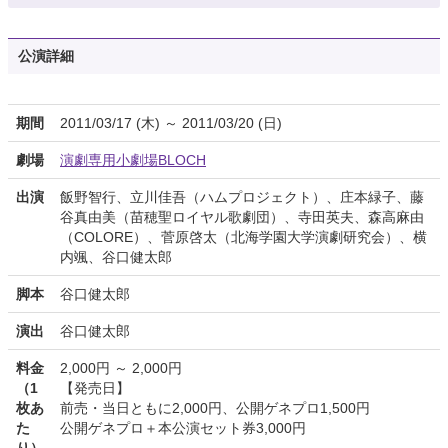
公演詳細
期間
2011/03/17 (木) ～ 2011/03/20 (日)
劇場
演劇専用小劇場BLOCH
出演
飯野智行、立川佳吾（ハムプロジェクト）、庄本緑子、藤
谷真由美（苗穂聖ロイヤル歌劇団）、寺田英夫、森高麻由
（COLORE）、菅原啓太（北海学園大学演劇研究会）、横
内颯、谷口健太郎
脚本
谷口健太郎
演出
谷口健太郎
料金
2,000円 ～ 2,000円
（1
【発売日】
枚あ
前売・当日ともに2,000円、公開ゲネプロ1,500円
た
公開ゲネプロ＋本公演セット券3,000円