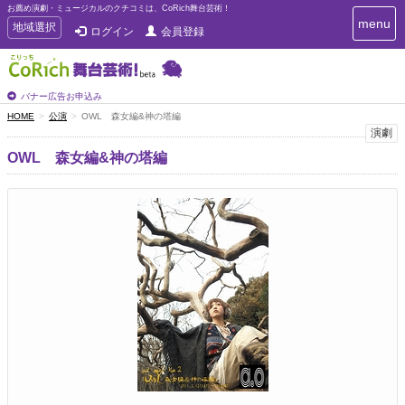
お薦め演劇・ミュージカルのクチコミは、CoRich舞台芸術！
T
menu
T
地域選択
ログイン
会員登録
o
o
g
g
g
g
l
l
バナー広告お申込み
e
e
HOME
公演
OWL 森女編&神の塔編
n
n
演劇
a
a
v
OWL 森女編&神の塔編
i
v
g
i
a
g
t
a
i
t
o
n
i
o
n