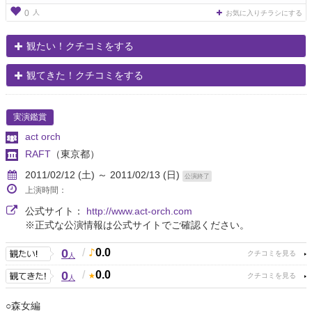
人
0
お気に入りチラシにする
観たい！クチコミをする
観てきた！クチコミをする
実演鑑賞
act orch
RAFT
（東京都）
2011/02/12 (土) ～ 2011/02/13 (日)
公演終了
上演時間：
公式サイト：
http://www.act-orch.com
※正式な公演情報は公式サイトでご確認ください。
0
/
0.0
人
0
/
0.0
人
○森女編