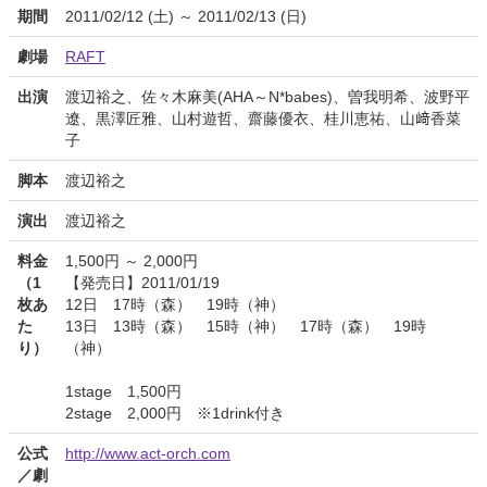
期間
2011/02/12 (土) ～ 2011/02/13 (日)
劇場
RAFT
出演
渡辺裕之、佐々木麻美(AHA～N*babes)、曽我明希、波野平
遼、黒澤匠雅、山村遊哲、齋藤優衣、桂川恵祐、山﨑香菜
子
脚本
渡辺裕之
演出
渡辺裕之
料金
1,500円 ～ 2,000円
（1
【発売日】2011/01/19
枚あ
12日 17時（森） 19時（神）
た
13日 13時（森） 15時（神） 17時（森） 19時
り）
（神）
1stage 1,500円
2stage 2,000円 ※1drink付き
公式
http://www.act-orch.com
／劇