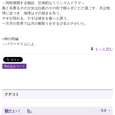
～同時展開する物語、圧倒的なリリシズムドラマ～
梟と名乗るその少女は白夜のその街で眠らずにただ過ごす。月は地
球に近づき、地球はその傾きを失う。
ヤギが現れる。ヤギは彼女を森へと誘う。
一方月の世界では月の舵取りをする少女ルナがいた。
○神の塔編
～パワーマイムによ...
もっと読む
埋め込みコード
クチコミ
♪
♪
♪
♪
♪
0
0.0
観たい！
人