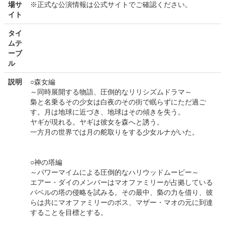
場サ
※正式な公演情報は公式サイトでご確認ください。
イト
タイ
ムテ
ーブ
ル
説明
○森女編
～同時展開する物語、圧倒的なリリシズムドラマ～
梟と名乗るその少女は白夜のその街で眠らずにただ過ご
す。月は地球に近づき、地球はその傾きを失う。
ヤギが現れる。ヤギは彼女を森へと誘う。
一方月の世界では月の舵取りをする少女ルナがいた。
○神の塔編
～パワーマイムによる圧倒的なハリウッドムービー～
エアー・ダイのメンバーはマオファミリーが占拠している
バベルの塔の侵略を試みる。その最中、梟の力を借り、彼
らは共にマオファミリーのボス、マザー・マオの元に到達
することを目標とする。