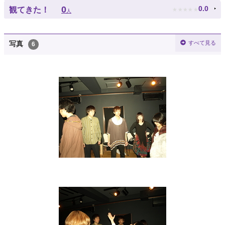
★
★
★
★
★
0
0.0
観てきた！
人
すべて見る
写真
6