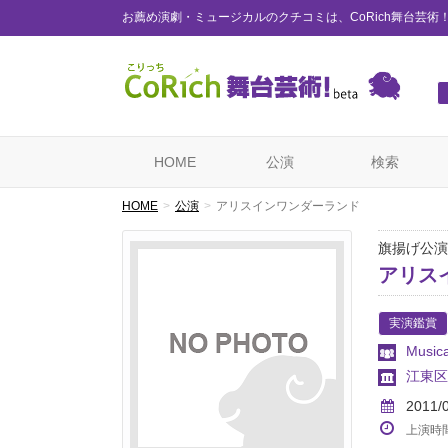
お薦め演劇・ミュージカルのクチコミは、CoRich舞台芸術
HOME
公演
検索
HOME
公演
アリスインワンダーランド
旗揚げ公演
アリス
実演鑑賞
Music
江東区
2011/
上演時