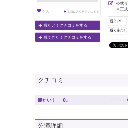
公式
※正式
人
0
お気に入りチラシにする
観たい！クチコミをする
観てきた！クチコミをする
クチコミ
♪
♪
♪
♪
♪
0
観たい！
人
公演詳細