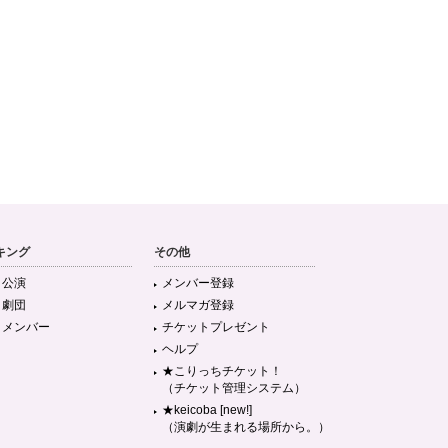
キング
その他
目公演
メンバー登録
目劇団
メルマガ登録
目メンバー
チケットプレゼント
ヘルプ
★こりっちチケット！
（チケット管理システム）
★keicoba [new!]
（演劇が生まれる場所から。）