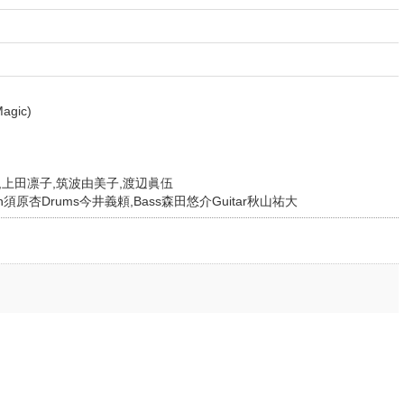
gic)
上田凛子,筑波由美子,渡辺眞伍
n須原杏Drums今井義頼,Bass森田悠介Guitar秋山祐大