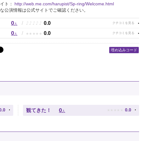
サイト：
http://web.me.com/harupist/Sp-ring/Welcome.html
な公演情報は公式サイトでご確認ください。
0
♪
♪
♪
♪
♪
/
0.0
人
0
★
★
★
★
★
/
0.0
人
埋め込みコード
★
★
★
★
★
0
0.0
0.0
観てきた！
人