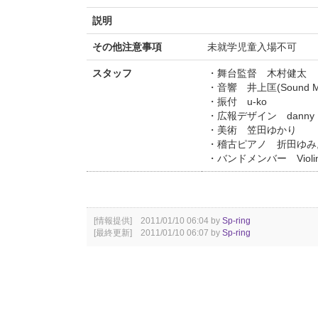
説明
その他注意事項
未就学児童入場不可
スタッフ
・舞台監督 木村健太
・音響 井上匡(Sound Ma
・振付 u-ko
・広報デザイン danny
・美術 笠田ゆかり
・稽古ピアノ 折田ゆみ,
・バンドメンバー Violi
[情報提供] 2011/01/10 06:04 by
Sp-ring
[最終更新] 2011/01/10 06:07 by
Sp-ring