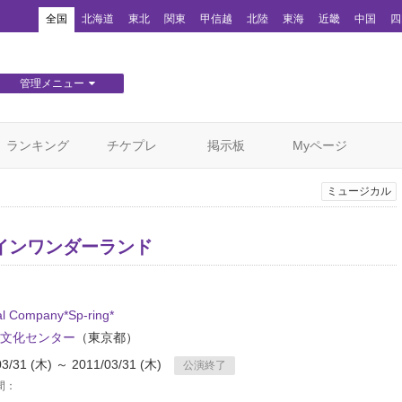
！
全国
北海道
東北
関東
甲信越
北陸
東海
近畿
中国
四
管理メニュー
団体WEBサイト管理
顧客管理
ランキング
チケプレ
掲示板
Myページ
ミュージカル
インワンダーランド
al Company*Sp-ring*
文化センター
（東京都）
03/31 (木) ～ 2011/03/31 (木)
公演終了
間：