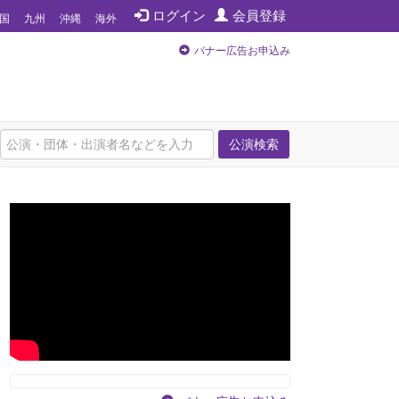
ログイン
会員登録
国
九州
沖縄
海外
バナー広告お申込み
公演検索