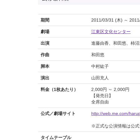
期間
2011/03/31 (木) ～ 2011
劇場
江東区文化センター
出演
進藤由香、和田悠、柿沼
作曲
和田悠
脚本
中村紘子
演出
山田充人
料金（1枚あたり）
2,000円 ～ 2,000円
【発売日】
全席自由
公式／劇場サイト
http://web.me.com/harup
※正式な公演情報は公式
タイムテーブル