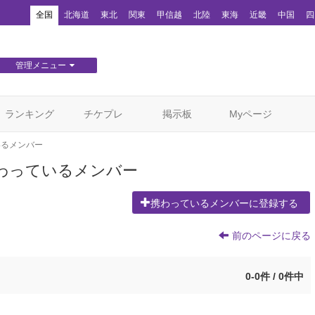
！
全国
北海道
東北
関東
甲信越
北陸
東海
近畿
中国
四
管理メニュー
団体WEBサイト管理
顧客管理
ランキング
チケプレ
掲示板
Myページ
いるメンバー
わっているメンバー
携わっているメンバーに登録する
前のページに戻る
0-0件 / 0件中