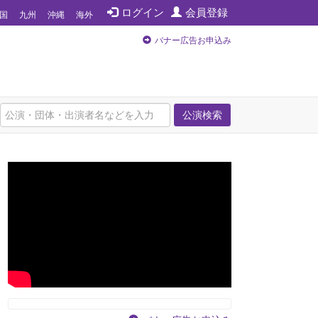
ログイン
会員登録
国
九州
沖縄
海外
バナー広告お申込み
公演検索