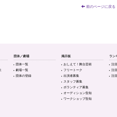
前のページに戻る
団体／劇場
掲示板
ラン
団体一覧
おしえて！舞台芸術
注
ミ
劇場一覧
フリートーク
注
団体の登録
出演者募集
注
スタッフ募集
ボランティア募集
オーディション告知
ワークショップ告知