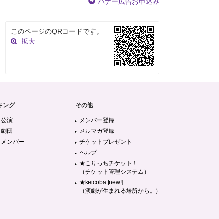
バナー広告お申込み
このページのQRコードです。
拡大
キング
その他
目公演
メンバー登録
目劇団
メルマガ登録
目メンバー
チケットプレゼント
ヘルプ
★こりっちチケット！
（チケット管理システム）
★keicoba [new!]
（演劇が生まれる場所から。）