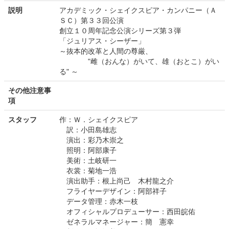
説明
アカデミック・シェイクスピア・カンパニー（Ａ
ＳＣ）第３３回公演
創立１０周年記念公演シリーズ第３弾
「ジュリアス・シーザー」
～抜本的改革と人間の尊厳、
"雌（おんな）がいて、雄（おとこ）がい
る" ～
その他注意事
項
スタッフ
作：Ｗ．シェイクスピア
訳：小田島雄志
演出：彩乃木崇之
照明：阿部康子
美術：土岐研一
衣裳：菊地一浩
演出助手：根上尚己 木村龍之介
フライヤーデザイン：阿部祥子
データ管理：赤木一枝
オフィシャルプロデューサー：西田皖佑
ゼネラルマネージャー：簡 憲幸