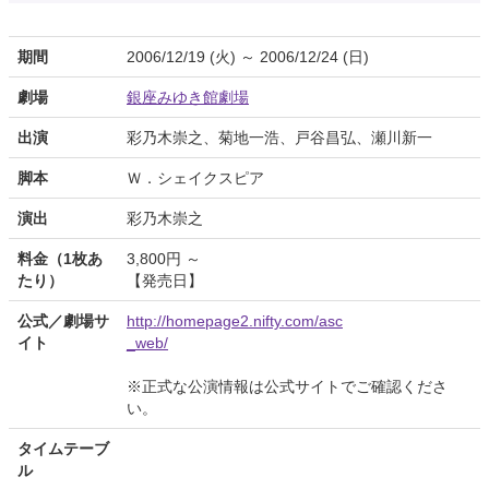
期間
2006/12/19 (火) ～ 2006/12/24 (日)
劇場
銀座みゆき館劇場
出演
彩乃木崇之、菊地一浩、戸谷昌弘、瀬川新一
脚本
Ｗ．シェイクスピア
演出
彩乃木崇之
料金（1枚あ
3,800円 ～
たり）
【発売日】
公式／劇場サ
http://homepage2.nifty.com/asc
イト
_web/
※正式な公演情報は公式サイトでご確認くださ
い。
タイムテーブ
ル