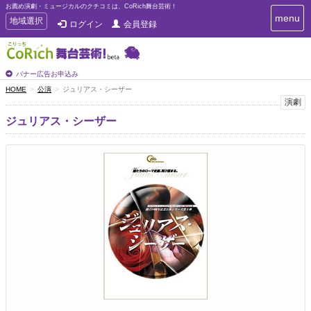
お薦め演劇・ミュージカルのクチコミは、CoRich舞台芸術！
T
menu
T
地域選択
ログイン
会員登録
o
o
g
g
g
g
l
l
バナー広告お申込み
e
e
HOME
公演
ジュリアス・シーザー
n
n
演劇
a
a
v
ジュリアス・シーザー
i
v
g
i
a
g
t
a
i
t
o
n
i
o
n