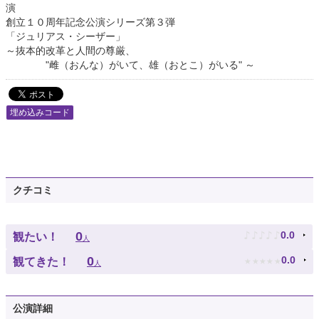
演
創立１０周年記念公演シリーズ第３弾
「ジュリアス・シーザー」
～抜本的改革と人間の尊厳、
"雌（おんな）がいて、雄（おとこ）がいる" ～
埋め込みコード
クチコミ
♪
♪
♪
♪
♪
0
0.0
観たい！
人
★
★
★
★
★
0
0.0
観てきた！
人
公演詳細