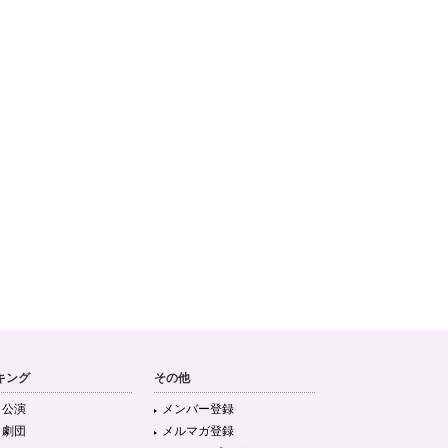
キング
その他
目公演
メンバー登録
目劇団
メルマガ登録