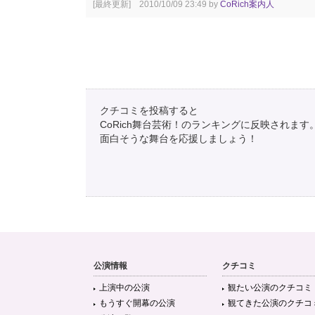
[最終更新] 2010/10/09 23:49 by
CoRich案内人
クチコミを投稿すると
CoRich舞台芸術！のランキングに反映されます
面白そうな舞台を応援しましょう！
公演情報
クチコミ
上演中の公演
観たい公演のクチコミ
もうすぐ開幕の公演
観てきた公演のクチコ