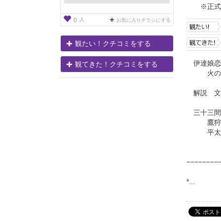
※正式
人
0
お気に入りチラシにする
観たい！クチコミをする
伊達娘恋緋
観てきた！クチコミをする
火の見
解説 文
三十三間堂
鷹狩
平太郎住
−−−−−−−−
*...