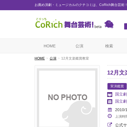
お薦め演劇・ミュージカルのクチコミは、CoRich舞台芸術
HOME
公演
検索
HOME
公演
12月文楽鑑賞教室
12月
実演鑑賞
国立劇
国立劇
2010/
上演時
公式