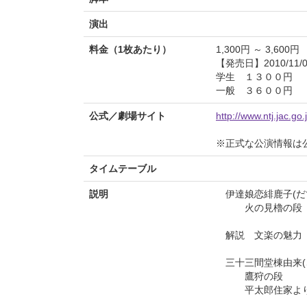
演出
料金（1枚あたり）
1,300円 ～ 3,600円
【発売日】2010/11/0
学生 １３００円
一般 ３６００円
公式／劇場サイト
http://www.ntj.jac.go.
※正式な公演情報は
タイムテーブル
説明
伊達娘恋緋鹿子(だ
火の見櫓の段
解説 文楽の魅力
三十三間堂棟由来(
鷹狩の段
平太郎住家より