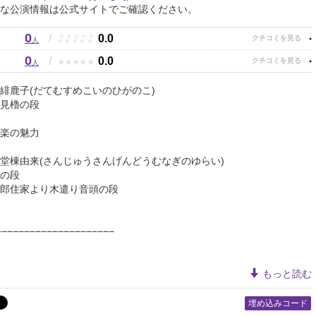
な公演情報は公式サイトでご確認ください。
0
♪
♪
♪
♪
♪
/
0.0
人
0
★
★
★
★
★
/
0.0
人
鹿子(だてむすめこいのひがのこ)
櫓の段
楽の魅力
棟由来(さんじゅうさんげんどうむなぎのゆらい)
の段
家より木遣り音頭の段
−−−−−−−−−−−−−−−−−−−−−
もっと読む
埋め込みコード