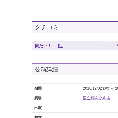
クチコミ
♪
♪
♪
♪
♪
0
観たい！
人
公演詳細
期間
2010/12/02 (木) ～ 2
劇場
国立劇場 小劇場
出演
脚本