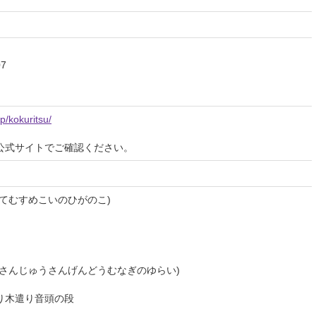
7
jp/kokuritsu/
公式サイトでご確認ください。
てむすめこいのひがのこ)
さんじゅうさんげんどうむなぎのゆらい)
木遣り音頭の段