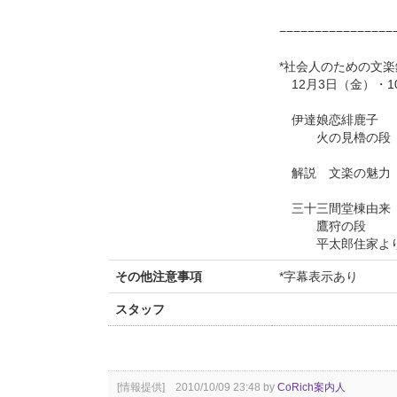
−−−−−−−−−−−−−−−−
*社会人のための文
12月3日（金）・1
伊達娘恋緋鹿子
火の見櫓の段
解説 文楽の魅力
三十三間堂棟由来
鷹狩の段
平太郎住家より
その他注意事項
*字幕表示あり
スタッフ
[情報提供] 2010/10/09 23:48 by
CoRich案内人