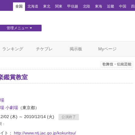
！
全国
北海道
東北
関東
甲信越
北陸
東海
近畿
中国
四
管理メニュー
団体WEBサイト管理
顧客管理
ランキング
チケプレ
掲示板
Myページ
歌舞伎・伝統芸能
文楽鑑賞教室
場
場 小劇場
（東京都）
12/02 (木) ～ 2010/12/14 (火)
公演終了
間：
サイト：
http://www.ntj.jac.go.jp/kokuritsu/