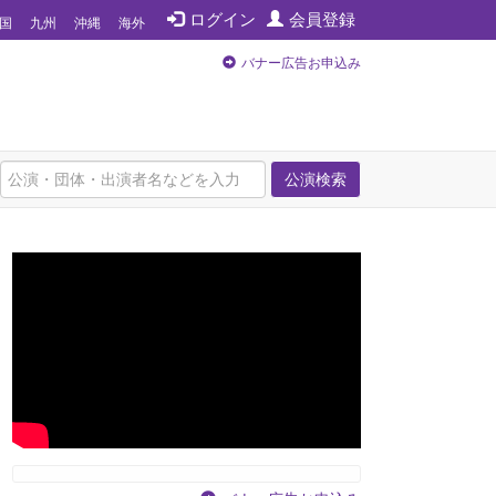
ログイン
会員登録
国
九州
沖縄
海外
バナー広告お申込み
公演検索