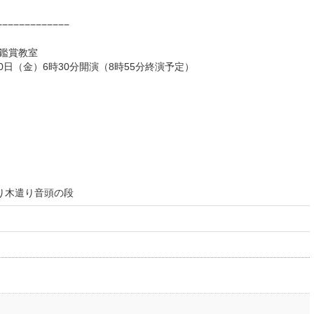
−−−−−−−−−−−−−
楽鑑賞教室
0日（金）6時30分開演（8時55分終演予定）
木遣り音頭の段