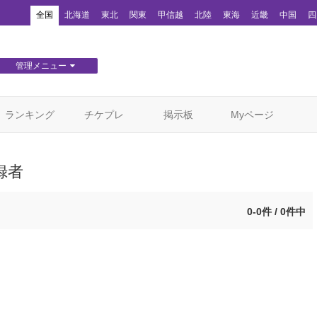
！
全国
北海道
東北
関東
甲信越
北陸
東海
近畿
中国
四
管理メニュー
団体WEBサイト管理
顧客管理
ランキング
チケプレ
掲示板
Myページ
録者
0-0件 / 0件中