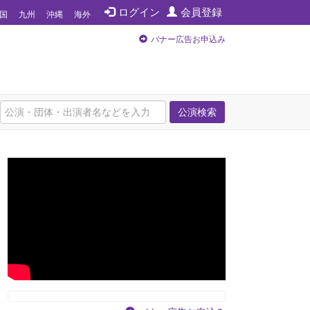
ログイン
会員登録
国
九州
沖縄
海外
バナー広告お申込み
公演検索