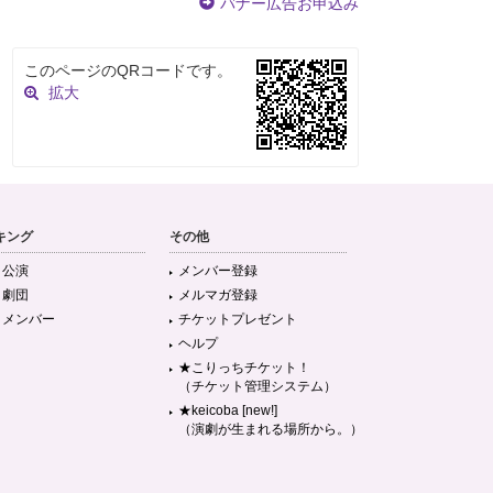
バナー広告お申込み
このページのQRコードです。
拡大
キング
その他
目公演
メンバー登録
目劇団
メルマガ登録
目メンバー
チケットプレゼント
ヘルプ
★こりっちチケット！
（チケット管理システム）
★keicoba [new!]
（演劇が生まれる場所から。）