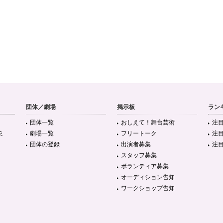
団体／劇場
掲示板
ラン
団体一覧
おしえて！舞台芸術
注
ミ
劇場一覧
フリートーク
注
団体の登録
出演者募集
注
スタッフ募集
ボランティア募集
オーディション告知
ワークショップ告知