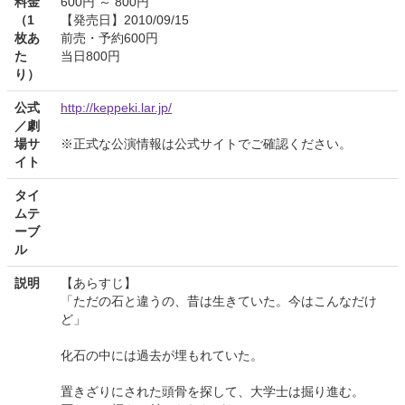
料金
600円 ～ 800円
（1
【発売日】2010/09/15
枚あ
前売・予約600円
た
当日800円
り）
公式
http://keppeki.lar.jp/
／劇
場サ
※正式な公演情報は公式サイトでご確認ください。
イト
タイ
ムテ
ーブ
ル
説明
【あらすじ】
「ただの石と違うの、昔は生きていた。今はこんなだけ
ど」
化石の中には過去が埋もれていた。
置きざりにされた頭骨を探して、大学士は掘り進む。