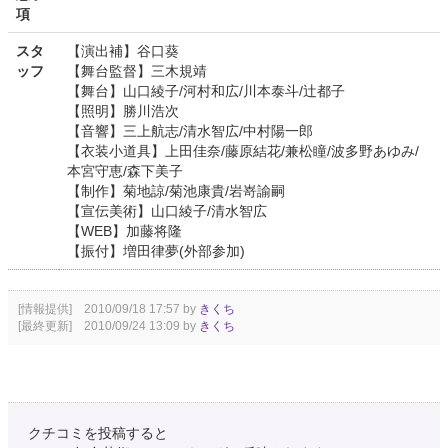
項
スタ
【演出補】谷口葵
ッフ
【舞台監督】三木規靖
【舞台】山口綾子/河村和広/川本泰斗/辻都子
【照明】勝川浩次
【音響】三上航志/清水智広/中村陽一郎
【衣装小道具】上田佳奈/藤原結花/兼松瞳/波多野あゆみ/
本宮守恵/森下美子
【制作】菊地諒/菊池康貴/岩嵜諭嗣
【宣伝美術】山口綾子/清水智広
【WEB】加藤将隆
【振付】増田律夢(外部参加)
[情報提供] 2010/09/18 17:57 by
きくち
[最終更新] 2010/09/24 13:09 by
きくち
クチコミを投稿すると