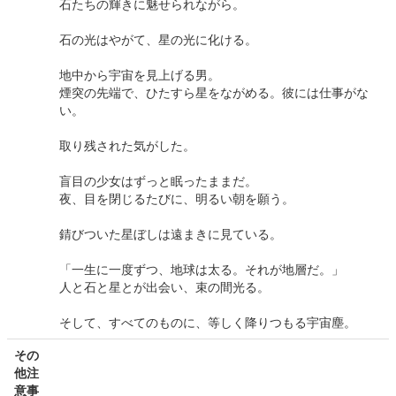
石たちの輝きに魅せられながら。
石の光はやがて、星の光に化ける。
地中から宇宙を見上げる男。
煙突の先端で、ひたすら星をながめる。彼には仕事がな
い。
取り残された気がした。
盲目の少女はずっと眠ったままだ。
夜、目を閉じるたびに、明るい朝を願う。
錆びついた星ぼしは遠まきに見ている。
「一生に一度ずつ、地球は太る。それが地層だ。」
人と石と星とが出会い、束の間光る。
そして、すべてのものに、等しく降りつもる宇宙塵。
その
他注
意事