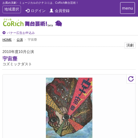
お薦め演劇・ミュージカルのクチコミは、CoRich舞台芸術！
T
menu
T
地域選択
ログイン
会員登録
o
o
g
g
g
g
l
l
バナー広告お申込み
e
e
HOME
公演
宇宙塵
n
n
演劇
a
a
v
2010年度10月公演
i
v
宇宙塵
g
i
コズミックダスト
a
g
t
a
i
t
o
n
i
o
n