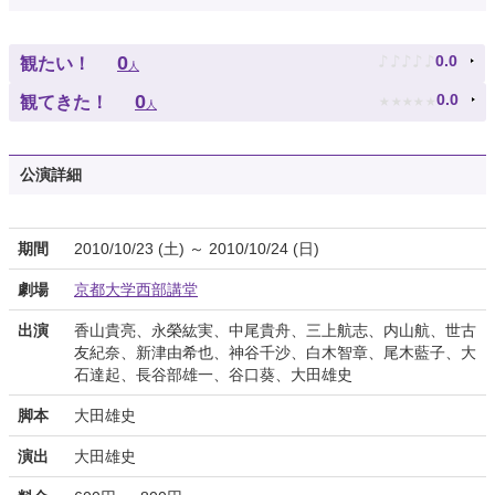
♪
♪
♪
♪
♪
0
0.0
観たい！
人
★
★
★
★
★
0
0.0
観てきた！
人
公演詳細
期間
2010/10/23 (土) ～ 2010/10/24 (日)
劇場
京都大学西部講堂
出演
香山貴亮、永榮紘実、中尾貴舟、三上航志、内山航、世古
友紀奈、新津由希也、神谷千沙、白木智章、尾木藍子、大
石達起、長谷部雄一、谷口葵、大田雄史
脚本
大田雄史
演出
大田雄史