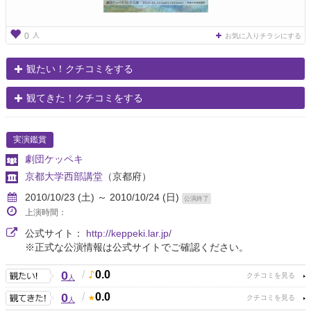
人
0
お気に入りチラシにする
観たい！クチコミをする
観てきた！クチコミをする
実演鑑賞
劇団ケッペキ
京都大学西部講堂
（京都府）
2010/10/23 (土) ～ 2010/10/24 (日)
公演終了
上演時間：
公式サイト：
http://keppeki.lar.jp/
※正式な公演情報は公式サイトでご確認ください。
0
/
0.0
人
0
/
0.0
人