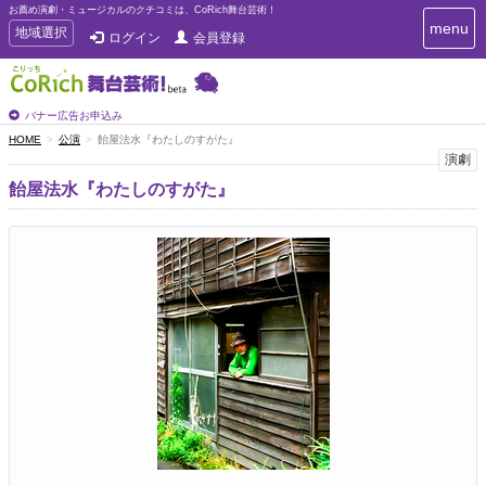
お薦め演劇・ミュージカルのクチコミは、CoRich舞台芸術！
T
menu
T
地域選択
ログイン
会員登録
o
o
g
g
g
g
l
l
バナー広告お申込み
e
e
HOME
公演
飴屋法水『わたしのすがた』
n
n
演劇
a
a
v
飴屋法水『わたしのすがた』
i
v
g
i
a
g
t
a
i
t
o
n
i
o
n