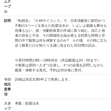
ムテ
ーブ
ル
説明
『転校生』『4.48サイコシス』で、日本演劇史に鮮烈かつ
不動の1ページを加えた飴屋法水が、いよいよ戯曲も舞台も
俳優もない、脱・演劇的装置の作成に取り組む。自己と他
者の存在と不在、その関係性を組み替える特異な時間と空
間の中で観客は何を体験するのか? その場、その時に立ち
会う観客だけが知りうる謎に包まれた30日間の試み。
※受付時間13時～18時30分（作品鑑賞は20：00まで）
※観客は原則一人ずつ出発し、4つの会場を訪問しながら、
鑑賞・体験する形式。予約は30分毎に受付。
その
詳細は決定次第HP上で発表します。
他注
意事
項
スタ
考案：飴屋法水
ッフ