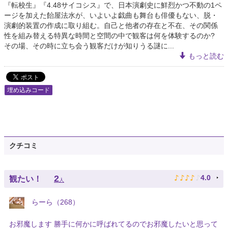
『転校生』『4.48サイコシス』で、日本演劇史に鮮烈かつ不動の1ペ
ージを加えた飴屋法水が、いよいよ戯曲も舞台も俳優もない、脱・
演劇的装置の作成に取り組む。自己と他者の存在と不在、その関係
性を組み替える特異な時間と空間の中で観客は何を体験するのか?
その場、その時に立ち会う観客だけが知りうる謎に...
もっと読む
埋め込みコード
クチコミ
♪
♪
♪
♪
♪
2
4.0
観たい！
人
らーら（268）
お邪魔します 勝手に何かに呼ばれてるのでお邪魔したいと思って