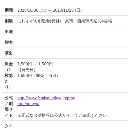
期間
2010/10/30 (土) ～ 2010/11/28 (日)
劇場
にしすがも創造舎(受付)、巣鴨・西巣鴨周辺の4会場
出演
脚本
演出
料金
1,500円 ～ 1,500円
（1
【発売日】
枚あ
1,500円（前売・当日）
た
り）
公式
http://www.festival-tokyo.jp/prog
／劇
ram/ameya/
場サ
イト
※正式な公演情報は公式サイトでご確認ください。
タイ