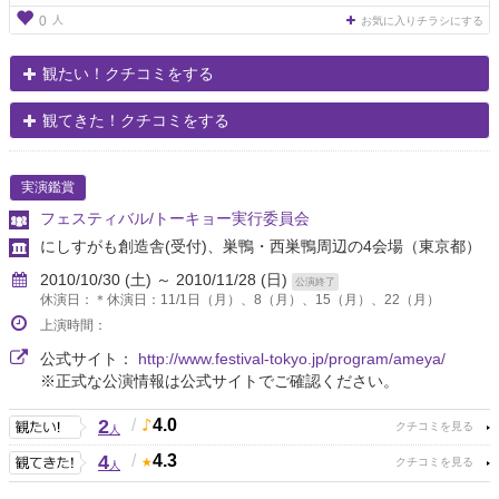
人
0
お気に入りチラシにする
観たい！クチコミをする
観てきた！クチコミをする
実演鑑賞
フェスティバル/トーキョー実行委員会
にしすがも創造舎(受付)、巣鴨・西巣鴨周辺の4会場
（東京都）
2010/10/30 (土) ～ 2010/11/28 (日)
公演終了
休演日：＊休演日：11/1日（月）、8（月）、15（月）、22（月）
上演時間：
公式サイト：
http://www.festival-tokyo.jp/program/ameya/
※正式な公演情報は公式サイトでご確認ください。
2
/
4.0
人
4
/
4.3
人