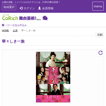
お薦め演劇・ミュージカルのクチコミは、CoRich舞台芸術！
T
menu
T
地域選択
ログイン
会員登録
o
o
g
g
g
g
l
l
バナー広告お申込み
e
e
HOME
公演
華々しき一族
n
n
演劇
a
a
v
華々しき一族
i
v
g
i
a
g
t
a
i
t
o
n
i
o
n