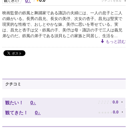
0
/
0.0
人
映画監督の鉄風と舞踊家である諏訪の夫婦には、一人の息子と二人
の娘がいる。長男の昌允、長女の美伃、次女の杏子。昌允は堅実で
現実的な性格で、おしとやかな妹、美伃に思いを寄せている。実
は、昌允と杏子は父・鉄風の子、美伃は母・諏訪の子で三人は義兄
弟なのだ。鉄風の弟子である須貝もこの家族と同居し、生活を...
もっと読む
クチコミ
♪
♪
♪
♪
♪
0
0.0
観たい！
人
★
★
★
★
★
0
0.0
観てきた！
人