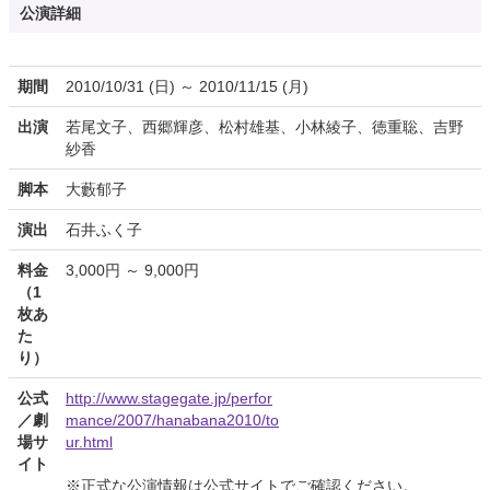
公演詳細
期間
2010/10/31 (日) ～ 2010/11/15 (月)
出演
若尾文子、西郷輝彦、松村雄基、小林綾子、徳重聡、吉野
紗香
脚本
大藪郁子
演出
石井ふく子
料金
3,000円 ～ 9,000円
（1
枚あ
た
り）
公式
http://www.stagegate.jp/perfor
／劇
mance/2007/hanabana2010/to
場サ
ur.html
イト
※正式な公演情報は公式サイトでご確認ください。