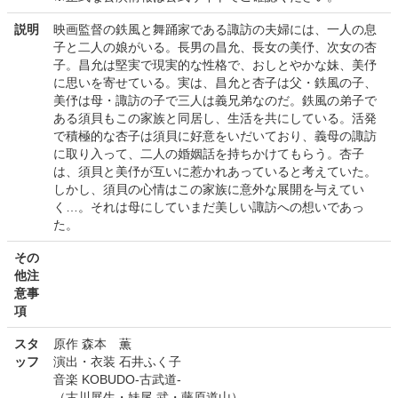
説明
映画監督の鉄風と舞踊家である諏訪の夫婦には、一人の息
子と二人の娘がいる。長男の昌允、長女の美伃、次女の杏
子。昌允は堅実で現実的な性格で、おしとやかな妹、美伃
に思いを寄せている。実は、昌允と杏子は父・鉄風の子、
美伃は母・諏訪の子で三人は義兄弟なのだ。鉄風の弟子で
ある須貝もこの家族と同居し、生活を共にしている。活発
で積極的な杏子は須貝に好意をいだいており、義母の諏訪
に取り入って、二人の婚姻話を持ちかけてもらう。杏子
は、須貝と美伃が互いに惹かれあっていると考えていた。
しかし、須貝の心情はこの家族に意外な展開を与えてい
く…。それは母にしていまだ美しい諏訪への想いであっ
た。
その
他注
意事
項
スタ
原作 森本 薫
ッフ
演出・衣装 石井ふく子
音楽 KOBUDO-古武道-
（古川展生・妹尾 武・藤原道山）