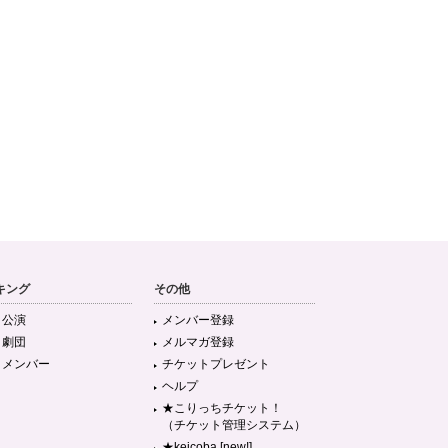
キング
その他
目公演
メンバー登録
目劇団
メルマガ登録
目メンバー
チケットプレゼント
ヘルプ
★こりっちチケット！
（チケット管理システム）
★keicoba [new!]