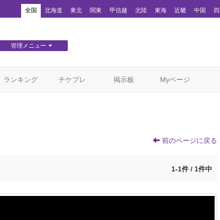
！
全国
北海道
東北
関東
甲信越
北陸
東海
近畿
中国
四
管理メニュー
団体WEBサイト管理
顧客管理
ランキング
チケプレ
掲示板
Myページ
前のページに戻る
1-1件 / 1件中