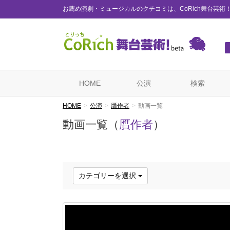
お薦め演劇・ミュージカルのクチコミは、CoRich舞台芸術
HOME
公演
検索
HOME
公演
贋作者
動画一覧
動画一覧（
贋作者
）
カテゴリーを選択