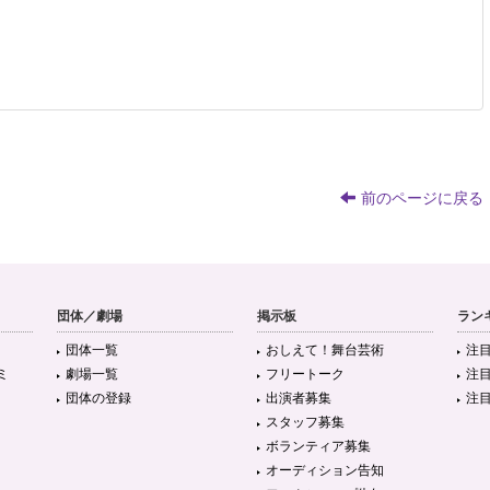
前のページに戻る
団体／劇場
掲示板
ラン
団体一覧
おしえて！舞台芸術
注
ミ
劇場一覧
フリートーク
注
団体の登録
出演者募集
注
スタッフ募集
ボランティア募集
オーディション告知