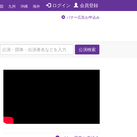
ログイン
会員登録
国
九州
沖縄
海外
バナー広告お申込み
公演検索