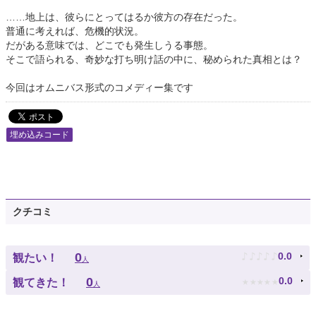
……地上は、彼らにとってはるか彼方の存在だった。
普通に考えれば、危機的状況。
だがある意味では、どこでも発生しうる事態。
そこで語られる、奇妙な打ち明け話の中に、秘められた真相とは？
今回はオムニバス形式のコメディー集です
埋め込みコード
クチコミ
♪
♪
♪
♪
♪
0
0.0
観たい！
人
★
★
★
★
★
0
0.0
観てきた！
人