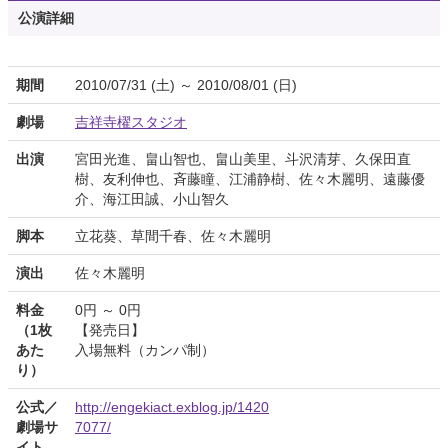
公演詳細
期間
2010/07/31 (土) ～ 2010/08/01 (日)
劇場
吉祥寺櫂スタジオ
出演
宮田光進、畠山智也、畠山美里、斗沢清芽、久保田直
樹、友利伸也、斉藤瞳、江浦静樹、佐々木麗明、遠藤優
介、海江田誠、小山智久
脚本
立花葵、草間千春、佐々木麗明
演出
佐々木麗明
料金
0円 ～ 0円
（1枚
【発売日】
あた
入場無料（カンパ制）
り）
公式／
http://engekiact.exblog.jp/1420
劇場サ
7077/
イト