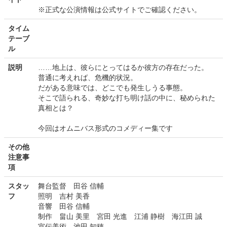
※正式な公演情報は公式サイトでご確認ください。
タイム
テーブ
ル
説明
……地上は、彼らにとってはるか彼方の存在だった。
普通に考えれば、危機的状況。
だがある意味では、どこでも発生しうる事態。
そこで語られる、奇妙な打ち明け話の中に、秘められた
真相とは？
今回はオムニバス形式のコメディー集です
その他
注意事
項
スタッ
舞台監督 田谷 信輔
フ
照明 吉村 美香
音響 田谷 信輔
制作 畠山 美里 宮田 光進 江浦 静樹 海江田 誠
宣伝美術 池田 知穂