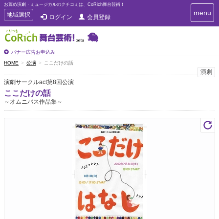
お薦め演劇・ミュージカルのクチコミは、CoRich舞台芸術！
T
menu
T
地域選択
ログイン
会員登録
o
o
g
g
g
g
l
l
バナー広告お申込み
e
e
HOME
公演
ここだけの話
n
n
演劇
a
a
v
演劇サークルact第8回公演
i
v
ここだけの話
g
i
～オムニバス作品集～
a
g
t
a
i
t
o
n
i
o
n