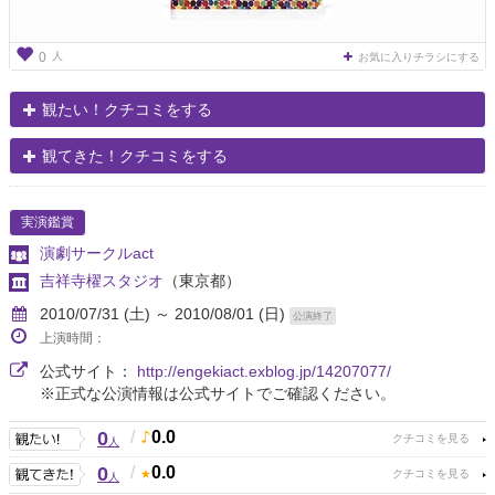
人
0
お気に入りチラシにする
観たい！クチコミをする
観てきた！クチコミをする
実演鑑賞
演劇サークルact
吉祥寺櫂スタジオ
（東京都）
2010/07/31 (土) ～ 2010/08/01 (日)
公演終了
上演時間：
公式サイト：
http://engekiact.exblog.jp/14207077/
※正式な公演情報は公式サイトでご確認ください。
0
/
0.0
人
0
/
0.0
人