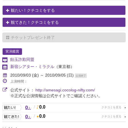
観たい！クチコミをする
観てきた！クチコミをする
チケットプレゼント終了
実演鑑賞
飴玉詐欺同盟
新宿シアター・ミラクル
（東京都）
2010/09/03 (金) ～ 2010/09/05 (日)
公演終了
上演時間：
公式サイト：
http://amesagi.cocolog-nifty.com/
※正式な公演情報は公式サイトでご確認ください。
0
/
0.0
人
0
/
0.0
人