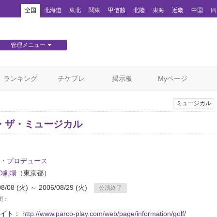
！
全国
北海道
東北
関東
甲信越
北陸
東海
近畿
中国
四
管理メニュー
団体WEBサイト管理
顧客管理
ランキング
チケプレ
掲示板
Myページ
ミュージカル
・ザ・ミュージカル
・プロデュース
CO劇場
（東京都）
08/08 (火) ～ 2006/08/29 (火)
公演終了
間：
サイト：
http://www.parco-play.com/web/page/information/golf/