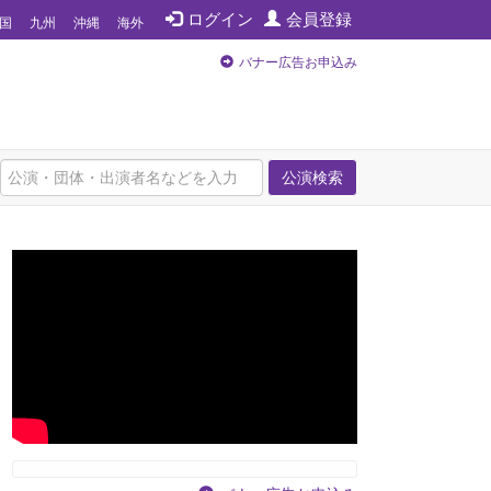
ログイン
会員登録
国
九州
沖縄
海外
バナー広告お申込み
公演検索