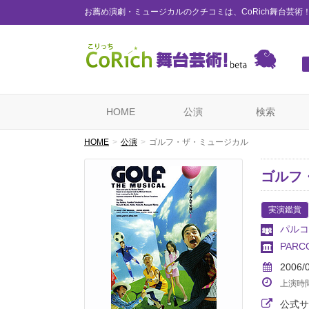
お薦め演劇・ミュージカルのクチコミは、CoRich舞台芸術
HOME
公演
検索
HOME
公演
ゴルフ・ザ・ミュージカル
ゴルフ
実演鑑賞
パルコ
PAR
2006/
上演時
公式