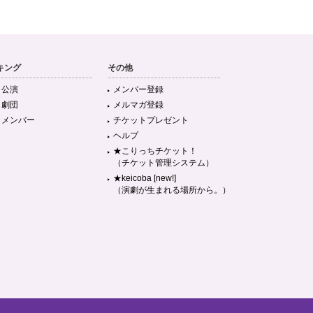
キング
その他
目公演
メンバー登録
目劇団
メルマガ登録
目メンバー
チケットプレゼント
ヘルプ
★こりっちチケット！
（チケット管理システム）
★keicoba [new!]
（演劇が生まれる場所から。）