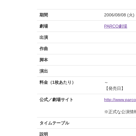
期間
2006/08/08 (火)
劇場
PARCO劇場
出演
作曲
脚本
演出
料金（1枚あたり）
～
【発売日】
公式／劇場サイト
http://www.parco
※正式な公演情
タイムテーブル
説明