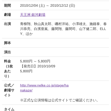
期間
2010/12/04 (土) ～ 2010/12/12 (日)
劇場
天王洲 銀河劇場
出演
青柳翔、秋山真太郎、磯村洋祐、小澤雄太、施鐘泰、春
川恭亮、白濱亜嵐、藤間翔、藤間司、山下健二郎、ELL
Y、ほか
脚本
演出
料金
5,800円 ～ 5,800円
（1枚
【発売日】2010/10/09
あた
5,800円
り）
公式／
http://www.nelke.co.jp/stage/ha
劇場サ
nakaze/
イト
※正式な公演情報は公式サイトでご確認ください。
タイム