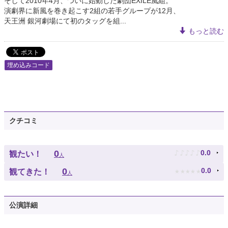
そして2010年4月、ついに始動した劇団EXILE風組。
演劇界に新風を巻き起こす2組の若手グループが12月、
天王洲 銀河劇場にて初のタッグを組...
もっと読む
埋め込みコード
クチコミ
♪
♪
♪
♪
♪
0
0.0
観たい！
人
★
★
★
★
★
0
0.0
観てきた！
人
公演詳細