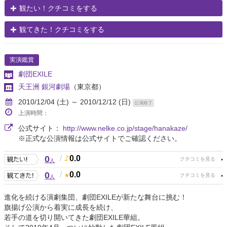
観たい！クチコミをする
観てきた！クチコミをする
実演鑑賞
劇団EXILE
天王洲 銀河劇場
（東京都）
2010/12/04 (土) ～ 2010/12/12 (日)
公演終了
上演時間：
公式サイト：
http://www.nelke.co.jp/stage/hanakaze/
※正式な公演情報は公式サイトでご確認ください。
0
/
0.0
人
0
/
0.0
人
進化を続ける演劇集団、劇団EXILEが新たな舞台に挑む！
旗揚げ公演から着実に成長を続け、
若手の道を切り開いてきた劇団EXILE華組。