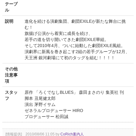
テーブ
ル
説明
進化を続ける演劇集団、劇団EXILEが新たな舞台に挑
む！
旗揚げ公演から着実に成長を続け、
若手の道を切り開いてきた劇団EXILE華組。
そして2010年4月、ついに始動した劇団EXILE風組。
演劇界に新風を巻き起こす2組の若手グループが12月、
天王洲 銀河劇場にて初のタッグを組む！！！！
その他
注意事
項
スタッ
原作 「ろくでなしBLUES」 森田まさのり 集英社 刊
フ
脚本 丑尾健太郎
演出 茅野イサム
ゼネラルプロデューサー HIRO
プロデューサー 松田誠
[情報提供] 2010/08/06 11:05 by
CoRich案内人