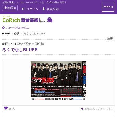
お薦め演劇・ミュージカルのクチコミは、CoRich舞台芸術！
T
menu
T
地域選択
ログイン
会員登録
o
o
g
g
g
g
l
l
バナー広告お申込み
e
e
HOME
公演
ろくでなしBLUES
n
n
演劇
a
a
v
劇団EXILE華組×風組合同公演
i
v
ろくでなしBLUES
g
i
a
g
t
a
i
t
o
n
i
o
n
人
0
お気に入りチラシにする