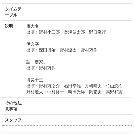
タイムテ
ーブル
説明
雁大名
出演：野村小三郎・奥津健太郎・野口隆行
伊文字
出演：深田博治・野村遼太・野村万作
語「定家」
出演：野村万作
博奕十王
出演：野村万之介・石田幸雄・月崎晴夫・竹山悠樹・
野村遼太・中村修一・時田光洋・岡聡史・高野和憲
その他注
意事項
スタッフ