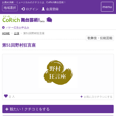
お薦め演劇・ミュージカルのクチコミは、CoRich舞台芸術！
T
menu
T
地域選択
ログイン
会員登録
o
o
g
g
g
g
l
l
バナー広告お申込み
e
e
HOME
公演
第51回野村狂言座
n
n
歌舞伎・伝統芸能
a
a
v
第51回野村狂言座
i
v
g
i
a
g
t
a
i
t
o
n
i
o
n
人
0
お気に入りチラシにする
観たい！クチコミをする