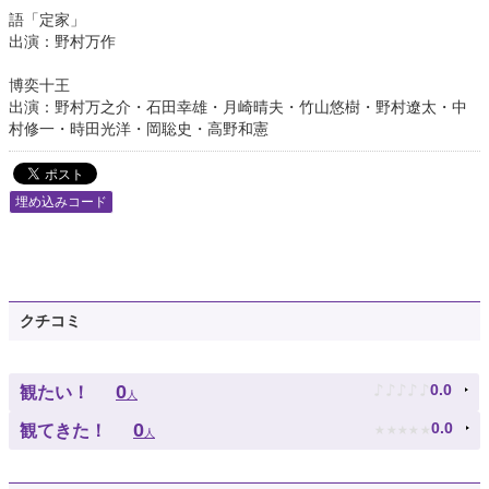
語「定家」
出演：野村万作
博奕十王
出演：野村万之介・石田幸雄・月崎晴夫・竹山悠樹・野村遼太・中
村修一・時田光洋・岡聡史・高野和憲
埋め込みコード
クチコミ
♪
♪
♪
♪
♪
0
0.0
観たい！
人
★
★
★
★
★
0
0.0
観てきた！
人