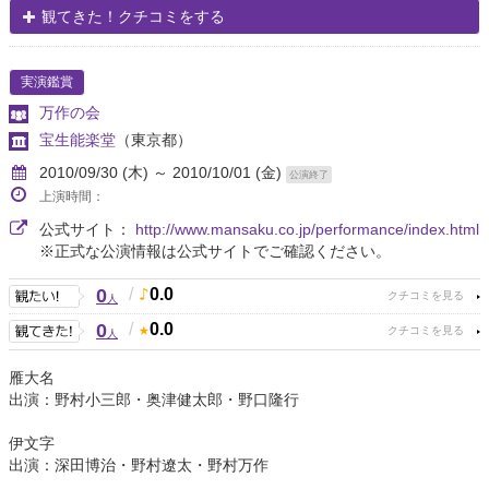
観てきた！クチコミをする
実演鑑賞
万作の会
宝生能楽堂
（東京都）
2010/09/30 (木) ～ 2010/10/01 (金)
公演終了
上演時間：
公式サイト：
http://www.mansaku.co.jp/performance/index.html
※正式な公演情報は公式サイトでご確認ください。
0
/
0.0
人
0
/
0.0
人
雁大名
出演：野村小三郎・奥津健太郎・野口隆行
伊文字
出演：深田博治・野村遼太・野村万作