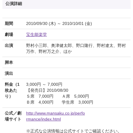
公演詳細
期間
2010/09/30 (木) ～ 2010/10/01 (金)
劇場
宝生能楽堂
出演
野村小三郎、奥津健太郎、野口隆行、野村遼太、野村
万作、野村万之介、ほか
脚本
演出
料金（1
3,000円 ～ 7,000円
枚あた
【発売日】2010/08/30
り）
Ｓ席 7,000円 Ａ席 5,000円
Ｂ席 4,000円 学生席 3,000円
公式／劇
http://www.mansaku.co.jp/perfo
場サイト
rmance/index.html
※正式な公演情報は公式サイトでご確認ください。