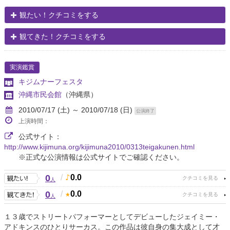
観たい！クチコミをする
観てきた！クチコミをする
実演鑑賞
キジムナーフェスタ
沖縄市民会館
（沖縄県）
2010/07/17 (土) ～ 2010/07/18 (日)
公演終了
上演時間：
公式サイト：
http://www.kijimuna.org/kijimuna2010/0313teigakunen.html
※正式な公演情報は公式サイトでご確認ください。
0
/
0.0
人
0
/
0.0
人
１３歳でストリートパフォーマーとしてデビューしたジェイミー・
アドキンスのひとりサーカス。この作品は彼自身の集大成として才