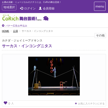
お薦め演劇・ミュージカルのクチコミは、CoRich舞台芸術！
T
menu
T
地域選択
ログイン
会員登録
o
o
g
g
g
g
l
l
バナー広告お申込み
e
e
HOME
公演
サーカス・インコングニタス
n
n
その他
a
a
v
カナダ・ジェイミーアドキンス
i
v
サーカス・インコングニタス
g
i
a
g
t
a
i
t
o
n
i
o
n
人
0
お気に入りチラシにする