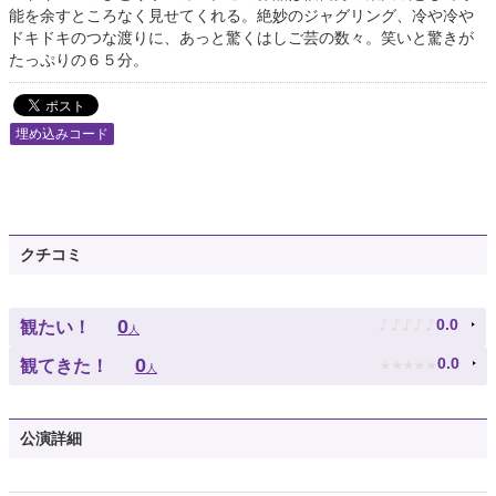
能を余すところなく見せてくれる。絶妙のジャグリング、冷や冷や
ドキドキのつな渡りに、あっと驚くはしご芸の数々。笑いと驚きが
たっぷりの６５分。
埋め込みコード
クチコミ
♪
♪
♪
♪
♪
0
0.0
観たい！
人
★
★
★
★
★
0
0.0
観てきた！
人
公演詳細