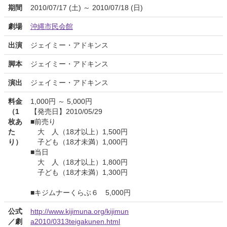
期間
2010/07/17 (土) ～ 2010/07/18 (日)
劇場
沖縄市民会館
出演
ジェイミー・アドキンス
脚本
ジェイミー・アドキンス
演出
ジェイミー・アドキンス
料金
1,000円 ～ 5,000円
（1
【発売日】2010/05/29
枚あ
■前売り
た
大 人（18才以上）1,500円
り）
子ども（18才未満）1,000円
■当日
大 人（18才以上）1,800円
子ども（18才未満）1,300円
■キジムナーくらぶ６ 5,000円
公式
http://www.kijimuna.org/kijimun
／劇
a2010/0313teigakunen.html