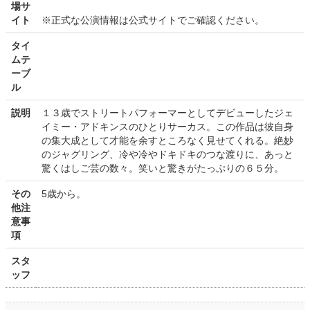
場サ
イト
※正式な公演情報は公式サイトでご確認ください。
タイ
ムテ
ーブ
ル
説明
１３歳でストリートパフォーマーとしてデビューしたジェ
イミー・アドキンスのひとりサーカス。この作品は彼自身
の集大成として才能を余すところなく見せてくれる。絶妙
のジャグリング、冷や冷やドキドキのつな渡りに、あっと
驚くはしご芸の数々。笑いと驚きがたっぷりの６５分。
その
5歳から。
他注
意事
項
スタ
ッフ