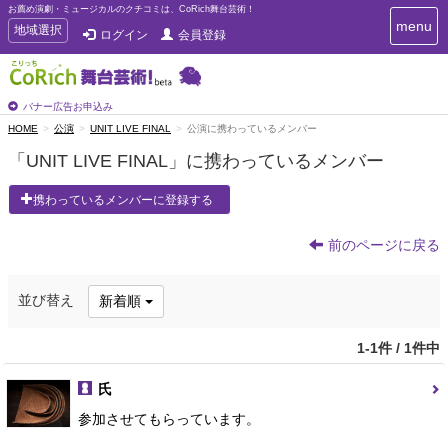
お薦め演劇・ミュージカルのクチコミは、CoRich舞台芸術！
T
menu
T
地域選択
ログイン
会員登録
o
o
g
g
g
g
l
l
バナー広告お申込み
e
e
HOME
公演
UNIT LIVE FINAL
公演に携わっているメンバー
n
n
a
「UNIT LIVE FINAL」に携わっているメンバー
a
v
i
v
携わっているメンバーに登録する
g
i
a
g
t
前のページに戻る
a
i
t
o
n
i
並び替え
新着順
o
n
1-1件 / 1件中
氏
参加させてもらっています。