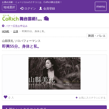
お薦め演劇・ミュージカルのクチコミは、CoRich舞台芸術！
T
menu
T
地域選択
ログイン
会員登録
o
o
g
g
g
g
l
l
バナー広告お申込み
e
e
HOME
公演
即興55分。身体と私。
n
n
舞踊・バレエ
a
a
v
山縣美礼 ソロパフォーマンス
i
v
即興55分。身体と私。
g
i
a
g
t
a
i
t
o
n
i
o
n
人
0
お気に入りチラシにする