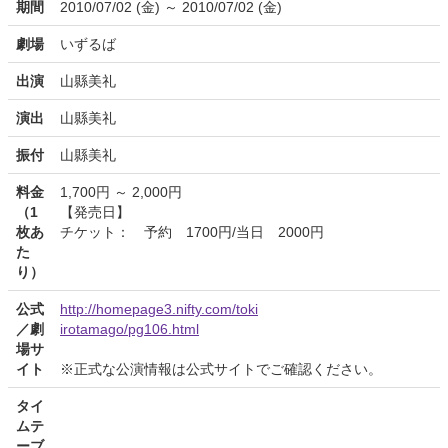
期間
2010/07/02 (金) ～ 2010/07/02 (金)
劇場
いずるば
出演
山縣美礼
演出
山縣美礼
振付
山縣美礼
料金
1,700円 ～ 2,000円
（1
【発売日】
枚あ
チケット： 予約 1700円/当日 2000円
た
り）
公式
http://homepage3.nifty.com/toki
／劇
irotamago/pg106.html
場サ
イト
※正式な公演情報は公式サイトでご確認ください。
タイ
ムテ
ーブ