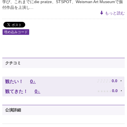
学び、これまでにdie pratze、STSPOT、Weisman Art Museumで振
付作品を上演し...
もっと読む
埋め込みコード
クチコミ
♪
♪
♪
♪
♪
0
0.0
観たい！
人
★
★
★
★
★
0
0.0
観てきた！
人
公演詳細