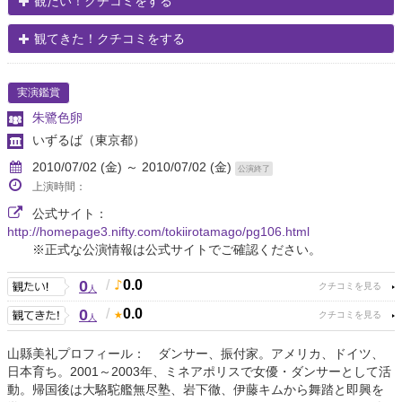
観たい！クチコミをする
観てきた！クチコミをする
実演鑑賞
朱鷺色卵
いずるば
（東京都）
2010/07/02 (金) ～ 2010/07/02 (金)
公演終了
上演時間：
公式サイト：
http://homepage3.nifty.com/tokiirotamago/pg106.html
※正式な公演情報は公式サイトでご確認ください。
0
/
0.0
人
0
/
0.0
人
山縣美礼プロフィール： ダンサー、振付家。アメリカ、ドイツ、
日本育ち。2001～2003年、ミネアポリスで女優・ダンサーとして活
動。帰国後は大駱駝艦無尽塾、岩下徹、伊藤キムから舞踏と即興を