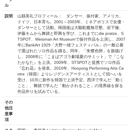
ル
説明
山縣美礼プロフィール： ダンサー、振付家。アメリカ、
ドイツ、日本育ち。2001～2003年、ミネアポリスで女優・
ダンサーとして活動。帰国後は大駱駝艦無尽塾、岩下徹、
伊藤キムから舞踏と即興を学び、これまでにdie pratze、S
TSPOT、Weisman Art Museumで振付作品を上演し、2007
年にBankArt 1929「大野一雄フェスティバル」の一般公募
で選ばれたソロ作品を踊る。同年、「朱鷺色卵」を旗揚げ
し、2008年に「こまばアゴラ劇場夏のサミット」で『こな
たかなた』を上演。2009年、STSPOTと提携でソロ作品
『忘れ花』を発表。2010年、Hooyong Performing Arts Ce
ntre（韓国）よりレジデンスアーティストとして招へいを
受け、10月に新作を韓国で上演予定。西洋で学んだ「動く
こと」、舞踏で学んだ「動かされること」の境界線を探る
作品作りを試みている。
その
他注
意事
項