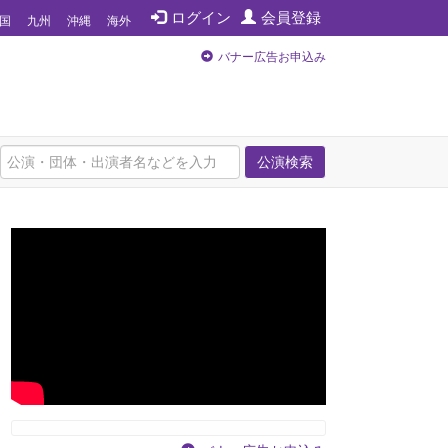
ログイン
会員登録
国
九州
沖縄
海外
バナー広告お申込み
公演検索