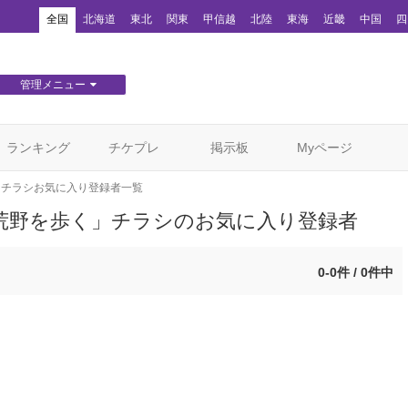
！
全国
北海道
東北
関東
甲信越
北陸
東海
近畿
中国
四
管理メニュー
団体WEBサイト管理
顧客管理
ランキング
チケプレ
掲示板
Myページ
チラシお気に入り登録者一覧
荒野を歩く」チラシのお気に入り登録者
0-0件 / 0件中