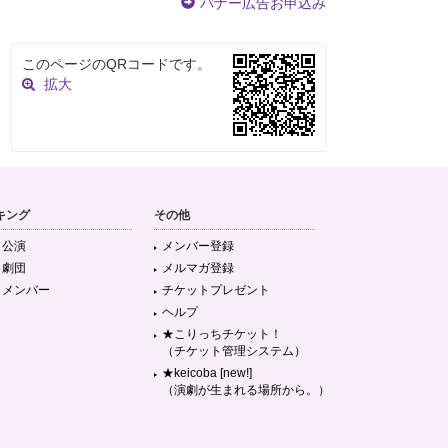
バナー広告お申込み
このページのQRコードです。
拡大
キング
その他
目公演
メンバー登録
目劇団
メルマガ登録
目メンバー
チケットプレゼント
ヘルプ
★こりっちチケット！
（チケット管理システム）
★keicoba [new!]
（演劇が生まれる場所から。）