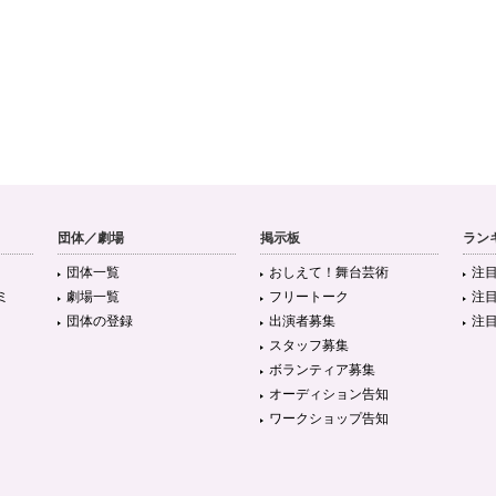
団体／劇場
掲示板
ラン
団体一覧
おしえて！舞台芸術
注
ミ
劇場一覧
フリートーク
注
団体の登録
出演者募集
注
スタッフ募集
ボランティア募集
オーディション告知
ワークショップ告知