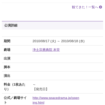
観てきた！一覧へ
公演詳細
期間
2010/08/17 (火) ～ 2010/08/18 (水)
劇場
浄土宗應典院 本堂
出演
脚本
演出
料金（1枚あた
～
り）
【発売日】
公式／劇場サイ
http://www.spacedrama.jp/open
ト
ing.html