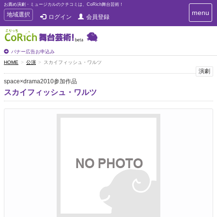
お薦め演劇・ミュージカルのクチコミは、CoRich舞台芸術！
T
menu
T
地域選択
ログイン
会員登録
o
o
g
g
g
g
l
l
バナー広告お申込み
e
e
HOME
公演
スカイフィッシュ・ワルツ
n
n
演劇
a
a
v
space×drama2010参加作品
i
v
スカイフィッシュ・ワルツ
g
i
a
g
t
a
i
t
o
n
i
o
n