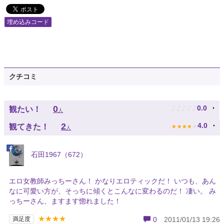
埋め込みコード
クチコミ
♪
♪
♪
♪
♪
0
0.0
観たい！
人
★
★
★
★
★
2
4.0
観てきた！
人
石田1967（672）
エロ女教師みっちーさん！ かなりエロティックだ！ いつも、あん
なに可愛い方が、そっちに傾くとこんなに変わるのだ！ 凄い。 み
っちーさん、ますます惚れました！
★★★★
満足度
0
2011/01/13 19:26