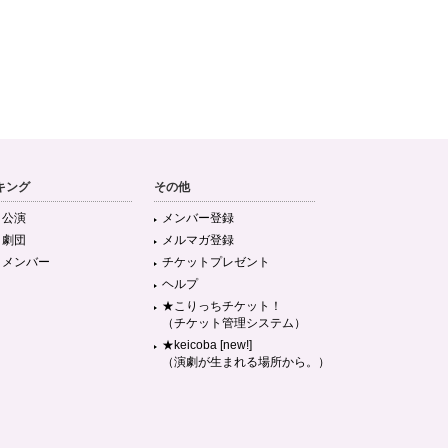
キング
その他
目公演
メンバー登録
目劇団
メルマガ登録
目メンバー
チケットプレゼント
ヘルプ
★こりっちチケット！
（チケット管理システム）
★keicoba [new!]
（演劇が生まれる場所から。）