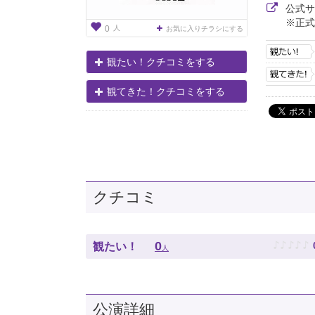
公式
※正式
人
0
お気に入りチラシにする
観たい！クチコミをする
観てきた！クチコミをする
クチコミ
♪
♪
♪
♪
♪
0
観たい！
人
公演詳細