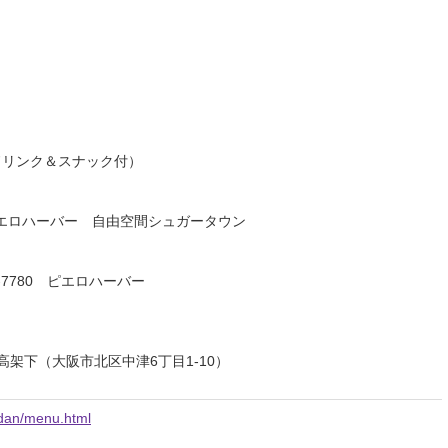
ドリンク＆スナック付）
エロハーバー 自由空間シュガータウン
51-7780 ピエロハーバー
高架下（大阪市北区中津6丁目1-10）
adan/menu.html