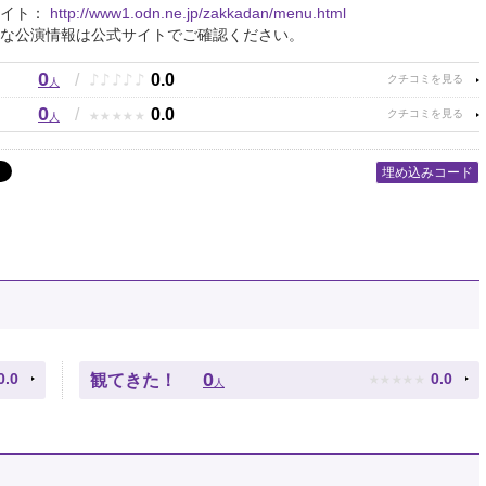
サイト：
http://www1.odn.ne.jp/zakkadan/menu.html
な公演情報は公式サイトでご確認ください。
0
♪
♪
♪
♪
♪
/
0.0
人
0
★
★
★
★
★
/
0.0
人
埋め込みコード
★
★
★
★
★
0
0.0
0.0
観てきた！
人