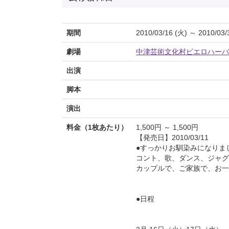
期間
2010/03/16 (火) ～ 2010/03/
劇場
中津芸術文化村ピエロハーバ
出演
脚本
演出
料金（1枚あたり）
1,500円 ～ 1,500円
【発売日】2010/03/11
●すっかりお馴染みになりま
コント、歌、ダンス、ジャグ
カップルで、ご家族で、お一
●日程