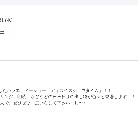
31 (水)
ー
したバラエティーショー「ディスイズショウタイム」！！
リング、朗読、などなどの日替わりの出し物が色々と登場します！！
人で、ぜひぜひ一度いらして下さいまし〜♪