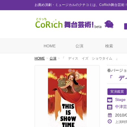
お薦め演劇・ミュージカルのクチコミは、CoRich舞台芸術
HOME
公演
検索
HOME
公演
「 ディス イズ ショウタイム 」
春バージョ
「 デ
実演鑑賞
Stag
中津芸
2010/
上演時