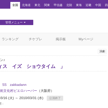
！
全国
北海道
東北
関東
甲信越
北陸
東海
近畿
中国
四
管理メニュー
団体WEBサイト管理
顧客管理
ランキング
チケプレ
掲示板
Myページ
演劇
ン♪
ィス イズ ショウタイム 」
e SS zakkadann
術文化村ピエロハーバー
（大阪府）
03/16 (火) ～ 2010/03/31 (水)
公演終了
間：