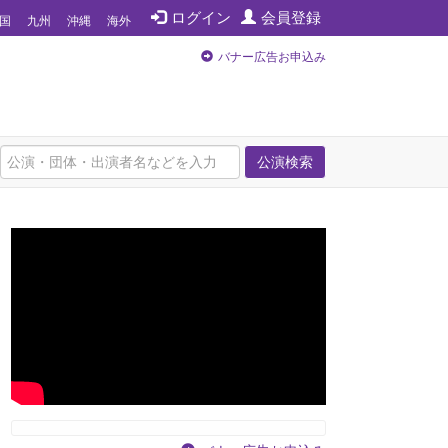
ログイン
会員登録
国
九州
沖縄
海外
バナー広告お申込み
公演検索