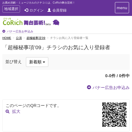
お薦め演劇・ミュージカルのクチコミは、CoRich舞台芸術！
T
menu
T
地域選択
ログイン
会員登録
o
o
g
g
g
g
l
l
バナー広告お申込み
e
e
HOME
公演
超極秘事項’09
チラシお気に入り登録者一覧
n
n
a
「超極秘事項’09」チラシのお気に入り登録者
a
v
i
v
g
i
並び替え
新着順
a
g
t
a
i
0-0件 / 0件中
t
o
n
i
バナー広告お申込み
o
n
このページのQRコードです。
拡大