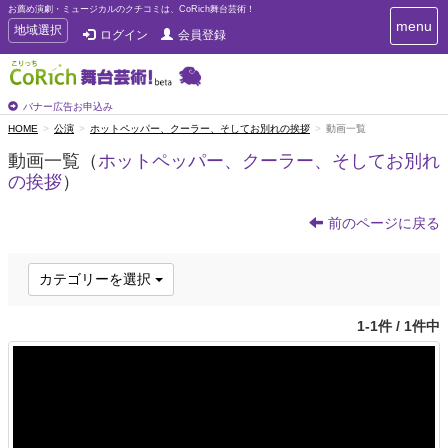
お薦め演劇・ミュージカルのクチコミは、CoRich舞台芸術！
T
menu
T
地域選択
ログイン
会員登録
o
o
g
g
g
g
l
l
バナー広告お申込み
e
e
HOME
公演
ホットペッパー、クーラー、そしてお別れの挨拶
動画一覧
n
n
a
動画一覧（
ホットペッパー、クーラー、そしてお別れ
a
v
の挨拶
）
i
v
g
i
a
前のページに戻る
g
t
a
i
t
o
カテゴリーを選択
n
i
o
n
1-1件 / 1件中