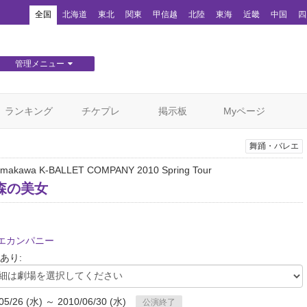
！
全国
北海道
東北
関東
甲信越
北陸
東海
近畿
中国
四
管理メニュー
団体WEBサイト管理
顧客管理
ランキング
チケプレ
掲示板
Myページ
舞踊・バレエ
umakawa K-BALLET COMPANY 2010 Spring Tour
森の美女
エカンパニー
あり:
05/26 (水) ～ 2010/06/30 (水)
公演終了