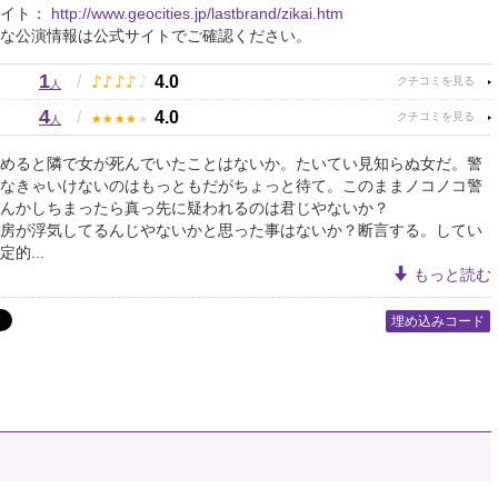
サイト：
http://www.geocities.jp/lastbrand/zikai.htm
な公演情報は公式サイトでご確認ください。
1
♪
♪
♪
♪
♪
/
4.0
人
4
★
★
★
★
★
/
4.0
人
めると隣で女が死んでいたことはないか。たいてい見知らぬ女だ。警
なきゃいけないのはもっともだがちょっと待て。このままノコノコ警
んかしちまったら真っ先に疑われるのは君じやないか？
房が浮気してるんじやないかと思った事はないか？断言する。してい
的...
もっと読む
埋め込みコード