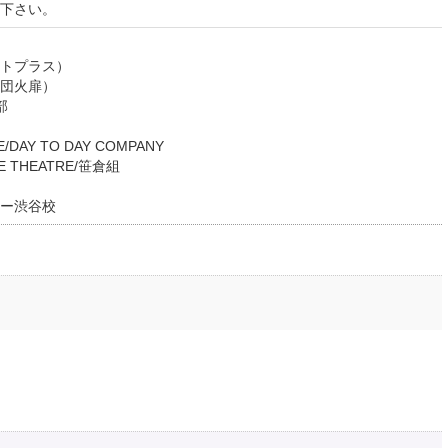
下さい。
トプラス）
団火扉）
部
/DAY TO DAY COMPANY
 THEATRE/笹倉組
ー渋谷校