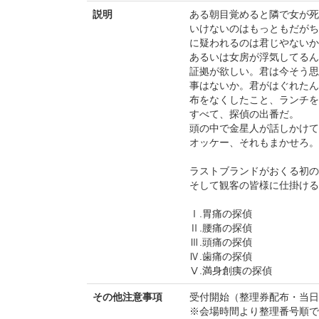
説明
ある朝目覚めると隣で女が死
いけないのはもっともだがち
に疑われるのは君じやないか
あるいは女房が浮気してるん
証拠が欲しい。君は今そう思
事はないか。君がはぐれたん
布をなくしたこと、ランチを
すべて、探偵の出番だ。
頭の中で金星人が話しかけて
オッケー、それもまかせろ。
ラストブランドがおくる初の
そして観客の皆様に仕掛ける
Ⅰ.胃痛の探偵
Ⅱ.腰痛の探偵
Ⅲ.頭痛の探偵
Ⅳ.歯痛の探偵
Ⅴ.満身創痍の探偵
その他注意事項
受付開始（整理券配布・当日
※会場時間より整理番号順