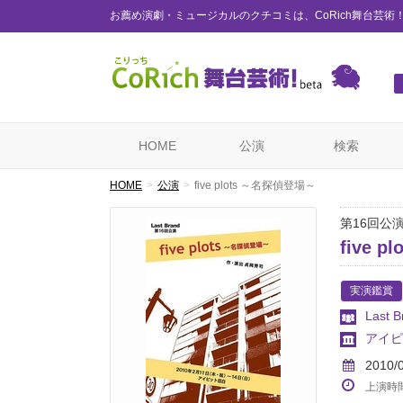
お薦め演劇・ミュージカルのクチコミは、CoRich舞台芸術
HOME
公演
検索
HOME
公演
five plots ～名探偵登場～
第16回公
five 
実演鑑賞
Last B
アイピ
2010/
上演時