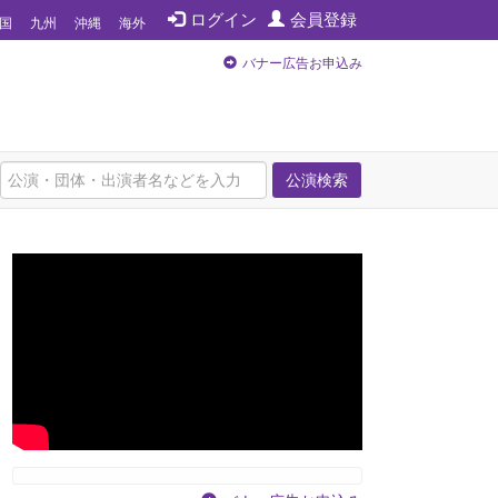
ログイン
会員登録
国
九州
沖縄
海外
バナー広告お申込み
公演検索