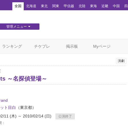
！
全国
北海道
東北
関東
甲信越
北陸
東海
近畿
中国
四
管理メニュー
団体WEBサイト管理
顧客管理
ランキング
チケプレ
掲示板
Myページ
演劇
演
plots ～名探偵登場～
rand
ット目白
（東京都）
02/11 (木) ～ 2010/02/14 (日)
公演終了
間：