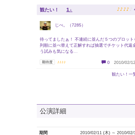
♪
♪
♪
♪
♪
1
観たい！
人
じべ。（7285）
待ってましたぁ！ 不連続に並んだ５つのプロット
列順に並べ替えて正解すれば抽選でチケット代返
う試みも気になる…
♪♪♪♪
期待度
0
2010/02/12
観たい！一
公演詳細
期間
2010/02/11 (木) ～ 2010/02/