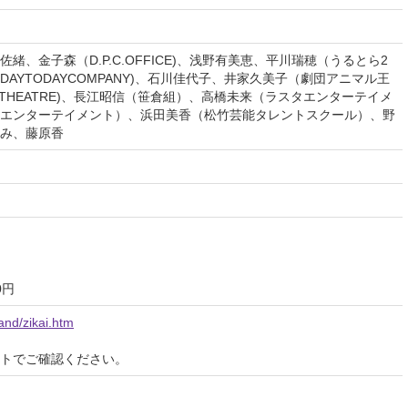
緒、金子森（D.P.C.OFFICE)、浅野有美恵、平川瑞穂（うるとら2
DAYTODAYCOMPANY)、石川佳代子、井家久美子（劇団アニマル王
ETHEATRE)、長江昭信（笹倉組）、高橋未来（ラスタエンターテイメ
エンターテイメント）、浜田美香（松竹芸能タレントスクール）、野
み、藤原香
0円
rand/zikai.htm
イトでご確認ください。