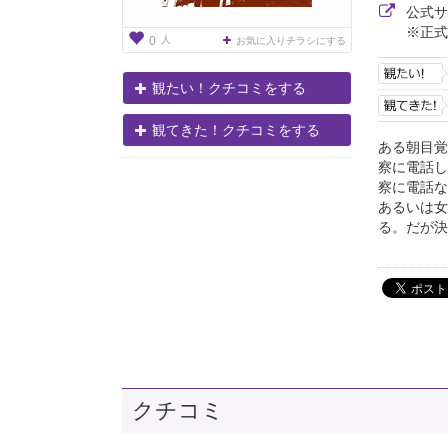
公式
※正式
人
0
お気に入りチラシにする
観たい！クチコミをする
観てきた！クチコミをする
ある朝目覚
察に電話し
察に電話な
あるいは女
る。だが決定
クチコミ