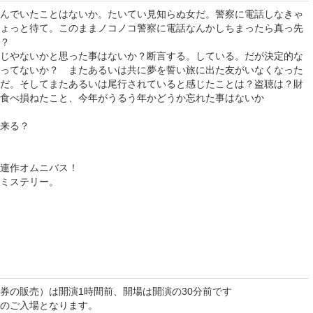
んでいたことはないか。たいてい見知らぬ女だ。警察に電話しなきゃ
ょっと待て。このままノコノコ警察に電話なんかしちまったら真っ先
？
じやないかと思った事はないか？断言する。している。だが決定的な
ってないか？ またあるいは共に夢を誓い旅に出た友がいなくなった
だ。そしてまたあるいは尾行されていると感じたことは？盗聴は？財
食べ損ねたこと、今年がうるう年かどうか忘れた事はないか
来る？
連作オムニバス！
ミステリー。
券の販売）は開演1時間前、開場は開演の30分前です
でのご入場となります。