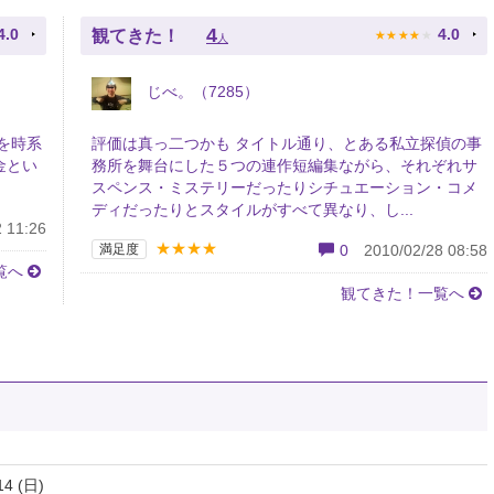
★
★
★
★
★
4
4.0
4.0
観てきた！
人
じべ。（7285）
を時系
評価は真っ二つかも タイトル通り、とある私立探偵の事
金とい
務所を舞台にした５つの連作短編集ながら、それぞれサ
スペンス・ミステリーだったりシチュエーション・コメ
ディだったりとスタイルがすべて異なり、し...
 11:26
★★★★
満足度
0
2010/02/28 08:58
覧へ
観てきた！一覧へ
14 (日)