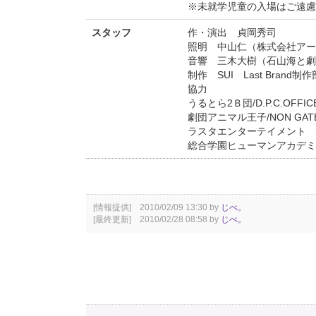
※未就学児童の入場はご遠慮
スタッフ
作・演出 貞岡秀司
照明 中山仁（株式会社アー
音響 三木大樹（石山海と劇
制作 SUI Last Brand制作
協力
うるとら2Ｂ団/D.P.C.OFFICE
劇団アニマル王子/NON GATE
ラスタエンターテイメント
総合学園ヒューマンアカデミ
[情報提供] 2010/02/09 13:30 by
じべ。
[最終更新] 2010/02/28 08:58 by
じべ。