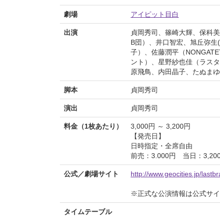
劇場
アイピット目白
出演
貞岡秀司、篠崎大輝、保科美佐
B団）、井口智宏、旭丘弥生(
子）、佐藤潤平（NONGAT
ント）、星野紗也佳（ラスタ
原飛鳥、内田晶子、たぬまゆ
脚本
貞岡秀司
演出
貞岡秀司
料金（1枚あたり）
3,000円 ～ 3,200円
【発売日】
日時指定・全席自由
前売：3.000円 当日：3,20
公式／劇場サイト
http://www.geocities.jp/lastb
※正式な公演情報は公式サ
タイムテーブル