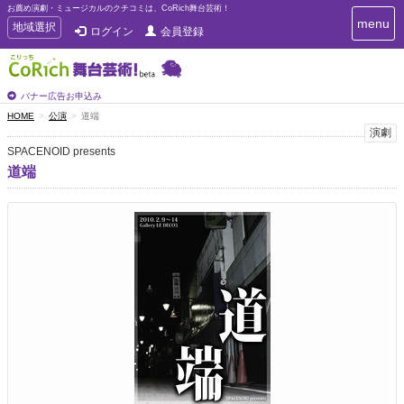
お薦め演劇・ミュージカルのクチコミは、CoRich舞台芸術！
T
menu
T
地域選択
ログイン
会員登録
o
o
g
g
g
g
l
l
バナー広告お申込み
e
e
HOME
公演
道端
n
n
演劇
a
a
v
SPACENOID presents
i
v
道端
g
i
a
g
t
a
i
t
o
n
i
o
n