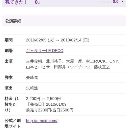
★
★
★
★
★
0
0.0
観てきた！
人
公演詳細
期間
2010/02/09 (火) ～ 2010/02/14 (日)
劇場
ギャラリーLE DECO
出演
吉井俊輔、北川裕子、大屋一摩、村上ROCK、ONY、
山本ヒロヒサ、田部井ユウイチロウ、藤枝直之
脚本
矢崎進
演出
矢崎進
料金（1
2,200円 ～ 2,500円
枚あた
【発売日】2010/01/09
り）
前売り2200円/当日2500円
公式／劇
http://s-noid.com/
場サイト