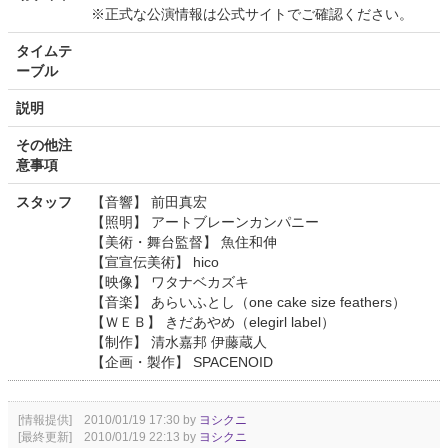
※正式な公演情報は公式サイトでご確認ください。
タイムテ
ーブル
説明
その他注
意事項
スタッフ
【音響】 前田真宏
【照明】 アートブレーンカンパニー
【美術・舞台監督】 魚住和伸
【宣宣伝美術】 hico
【映像】 ワタナベカズキ
【音楽】 あらいふとし（one cake size feathers）
【ＷＥＢ】 きだあやめ（elegirl label）
【制作】 清水嘉邦 伊藤蔵人
【企画・製作】 SPACENOID
[情報提供] 2010/01/19 17:30 by
ヨシクニ
[最終更新] 2010/01/19 22:13 by
ヨシクニ