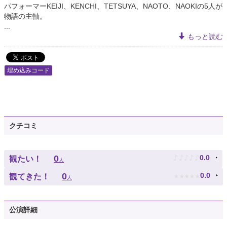
パフォーマーKEIJI、KENCHI、TETSUYA、NAOTO、NAOKIの5人が
物語の主軸。
...
もっと読む
埋め込みコード
クチコミ
♪
♪
♪
♪
♪
0
0.0
観たい！
人
★
★
★
★
★
0
0.0
観てきた！
人
公演詳細