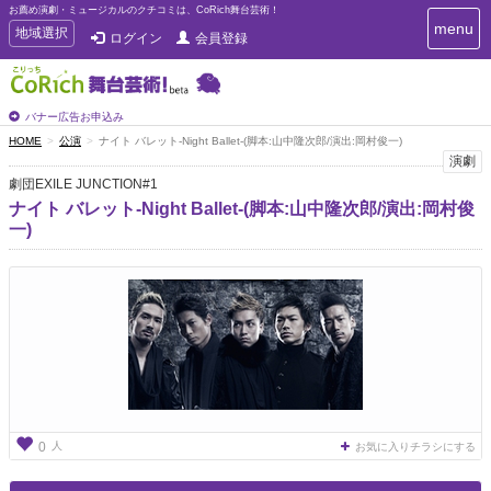
お薦め演劇・ミュージカルのクチコミは、CoRich舞台芸術！
T
menu
T
地域選択
ログイン
会員登録
o
o
g
g
g
g
l
l
バナー広告お申込み
e
e
HOME
公演
ナイト バレット-Night Ballet-(脚本:山中隆次郎/演出:岡村俊一)
n
n
演劇
a
a
v
劇団EXILE JUNCTION#1
i
v
ナイト バレット-Night Ballet-(脚本:山中隆次郎/演出:岡村俊
g
i
一)
a
g
t
a
i
t
o
n
i
o
n
人
0
お気に入りチラシにする