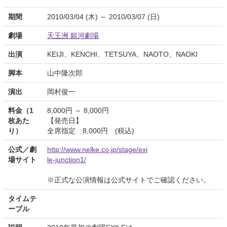
期間
2010/03/04 (木) ～ 2010/03/07 (日)
劇場
天王洲 銀河劇場
出演
KEIJI、KENCHI、TETSUYA、NAOTO、NAOKI
脚本
山中隆次郎
演出
岡村俊一
料金（1
8,000円 ～ 8,000円
枚あた
【発売日】
り）
全席指定 8,000円 (税込)
公式／劇
http://www.nelke.co.jp/stage/exi
場サイト
le-junction1/
※正式な公演情報は公式サイトでご確認ください。
タイムテ
ーブル