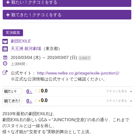
観たい！クチコミをする
観てきた！クチコミをする
実演鑑賞
劇団EXILE
天王洲 銀河劇場
（東京都）
2010/03/04 (木) ～ 2010/03/07 (日)
公演終了
上演時間：
公式サイト：
http://www.nelke.co.jp/stage/exile-junction1/
※正式な公演情報は公式サイトでご確認ください。
0
/
0.0
人
0
/
0.0
人
2010年最初の劇団EXILEは、
劇団EXILEの新しい試み＝“JUNCTION(交差)”の名の通り、これまで
のスタイルとは一線を画し、
様々な才能が“交差する”実験的舞台として上演。