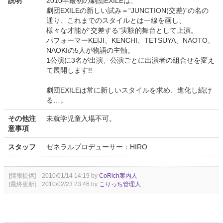
説明
2010年最初の劇団EXILEは、
劇団EXILEの新しい試み＝“JUNCTION(交差)”の名の
通り、これまでのスタイルとは一線を画し、
様々な才能が“交差する”実験的舞台として上演。
パフォーマーKEIJI、KENCHI、TETSUYA、NAOTO、
NAOKIの5人が物語の主軸。
1公演に3名が出演、公演ごとに出演者の組合せを変え
て展開します!!
劇団EXILEは常に新しいスタイルを求め、進化し続け
る…。
その他注
未就学児童入場不可。
意事項
スタッフ
ゼネラルプロデューサー：HIRO
[情報提供] 2010/01/14 14:19 by
CoRich案内人
[最終更新] 2010/02/23 23:46 by
こりっち管理人