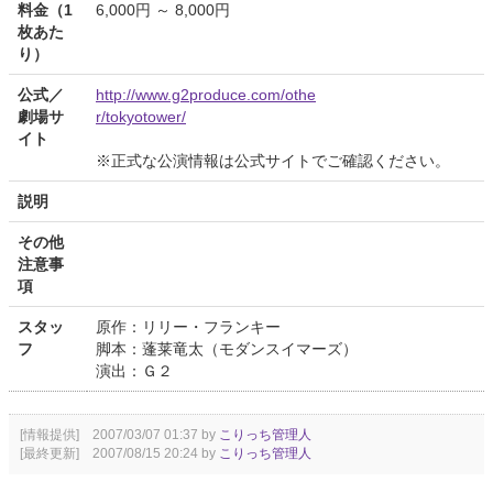
料金（1
6,000円 ～ 8,000円
枚あた
り）
公式／
http://www.g2produce.com/othe
劇場サ
r/tokyotower/
イト
※正式な公演情報は公式サイトでご確認ください。
説明
その他
注意事
項
スタッ
原作：リリー・フランキー
フ
脚本：蓬莱竜太（モダンスイマーズ）
演出：Ｇ２
[情報提供] 2007/03/07 01:37 by
こりっち管理人
[最終更新] 2007/08/15 20:24 by
こりっち管理人