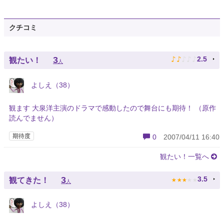
クチコミ
♪
♪
♪
♪
♪
3
2.5
観たい！
人
よしえ（38）
観ます 大泉洋主演のドラマで感動したので舞台にも期待！ （原作
読んでません）
期待度
0
2007/04/11 16:40
観たい！一覧へ
★
★
★
★
★
3
3.5
観てきた！
人
よしえ（38）