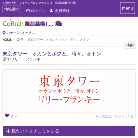
お薦め演劇・ミュージカルのクチコミは、CoRich舞台芸術！
T
menu
T
地域選択
ログイン
会員登録
o
o
g
g
g
g
l
l
バナー広告お申込み
e
e
HOME
公演
東京タワー オカンとボクと、時々、オトン
n
n
演劇
a
a
v
東京タワー オカンとボクと、時々、オトン
i
v
原作:リリー・フランキー
g
i
a
g
t
a
i
t
o
n
i
o
n
人
0
お気に入りチラシにする
観たい！クチコミをする