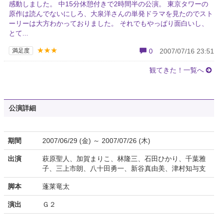
感動しました。 中15分休憩付きで2時間半の公演。 東京タワーの
原作は読んでないにしろ、大泉洋さんの単発ドラマを見たのでスト
ーリーは大方わかっておりました。 それでもやっぱり面白いし、
とて...
★★★
満足度
0
2007/07/16 23:51
観てきた！一覧へ
公演詳細
期間
2007/06/29 (金) ～ 2007/07/26 (木)
出演
萩原聖人、加賀まりこ、林隆三、石田ひかり、千葉雅
子、三上市朗、八十田勇一、新谷真由美、津村知与支
脚本
蓬莱竜太
演出
Ｇ２