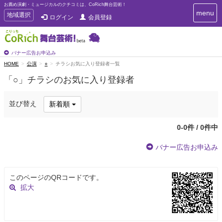
お薦め演劇・ミュージカルのクチコミは、CoRich舞台芸術！
T
menu
T
地域選択
ログイン
会員登録
o
o
g
g
g
g
l
l
バナー広告お申込み
e
e
HOME
公演
○
チラシお気に入り登録者一覧
n
n
a
「○」チラシのお気に入り登録者
a
v
i
v
g
i
並び替え
新着順
a
g
t
a
i
0-0件 / 0件中
t
o
n
i
バナー広告お申込み
o
n
このページのQRコードです。
拡大