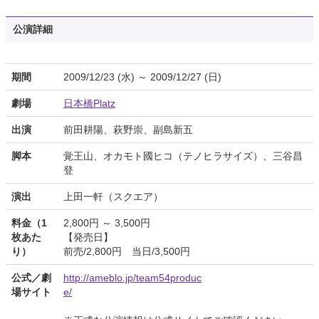
公演詳細
期間
2009/12/23 (水) ～ 2009/12/27 (日)
劇場
日本橋Platz
出演
前田耕陽、萩野崇、副島新五
脚本
覚王山、オカモト國ヒコ（テノヒラサイズ）、三谷昌
登
演出
上田一軒（スクエア）
料金（1
2,800円 ～ 3,500円
枚あた
【発売日】
り）
前売/2,800円 当日/3,500円
公式／劇
http://ameblo.jp/team54produc
場サイト
e/