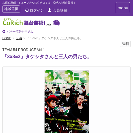
お薦め演劇・ミュージカルのクチコミは、CoRich舞台芸術！
T
menu
T
地域選択
ログイン
会員登録
o
o
g
g
g
g
l
l
バナー広告お申込み
e
e
HOME
公演
「3x3=3」タケシタさんと三人の男たち。
n
n
演劇
a
a
v
TEAM 54 PRODUCE Vol.1
i
v
「3x3=3」タケシタさんと三人の男たち。
g
i
a
g
t
a
i
t
o
n
i
o
n