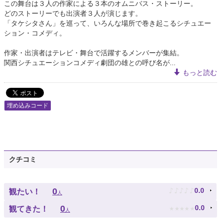
この舞台は３人の作家による３本のオムニバス・ストーリー。
どのストーリーでも出演者３人が演じます。
「タケシタさん」を巡って、いろんな場所で巻き起こるシチュエー
ション・コメディ。
作家・出演者はテレビ・舞台で活躍するメンバーが集結。
関西シチュエーションコメディ劇団の雄との呼び名が...
もっと読む
埋め込みコード
クチコミ
♪
♪
♪
♪
♪
0
0.0
観たい！
人
★
★
★
★
★
0
0.0
観てきた！
人