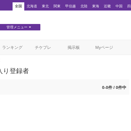
！
全国
北海道
東北
関東
甲信越
北陸
東海
近畿
中国
四
管理メニュー
団体WEBサイト管理
顧客管理
ランキング
チケプレ
掲示板
Myページ
覧
入り登録者
0-0件 / 0件中