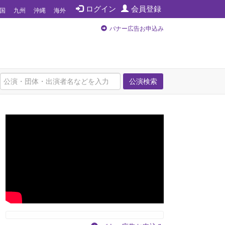
ログイン
会員登録
国
九州
沖縄
海外
バナー広告お申込み
公演検索