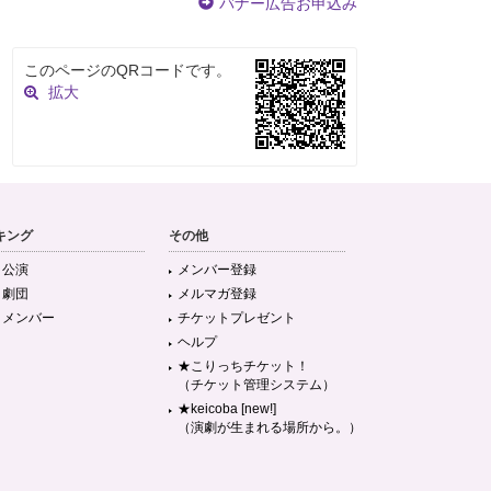
バナー広告お申込み
このページのQRコードです。
拡大
キング
その他
目公演
メンバー登録
目劇団
メルマガ登録
目メンバー
チケットプレゼント
ヘルプ
★こりっちチケット！
（チケット管理システム）
★keicoba [new!]
（演劇が生まれる場所から。）