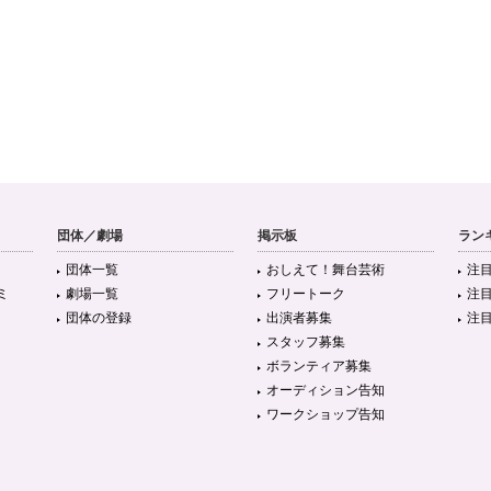
団体／劇場
掲示板
ラン
団体一覧
おしえて！舞台芸術
注
ミ
劇場一覧
フリートーク
注
団体の登録
出演者募集
注
スタッフ募集
ボランティア募集
オーディション告知
ワークショップ告知