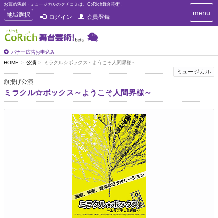
お薦め演劇・ミュージカルのクチコミは、CoRich舞台芸術！
T
menu
T
地域選択
ログイン
会員登録
o
o
g
g
g
g
l
l
バナー広告お申込み
e
e
HOME
公演
ミラクル☆ボックス～ようこそ人間界様～
n
n
ミュージカル
a
a
v
旗揚げ公演
i
v
ミラクル☆ボックス～ようこそ人間界様～
g
i
a
g
t
a
i
t
o
n
i
o
n