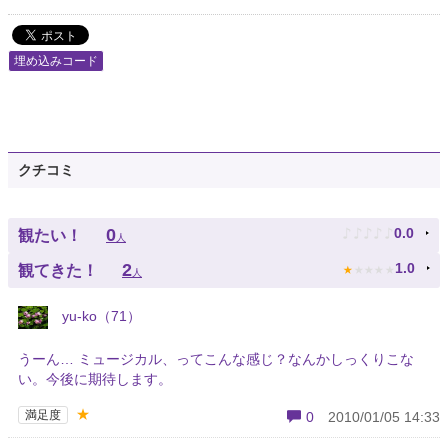
埋め込みコード
クチコミ
♪
♪
♪
♪
♪
0
0.0
観たい！
人
★
★
★
★
★
2
1.0
観てきた！
人
yu-ko（71）
うーん… ミュージカル、ってこんな感じ？なんかしっくりこな
い。今後に期待します。
★
満足度
0
2010/01/05 14:33