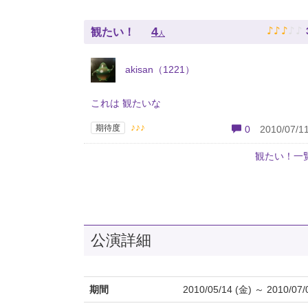
♪
♪
♪
♪
♪
4
観たい！
人
akisan（1221）
これは 観たいな
♪♪♪
期待度
0
2010/07/11
観たい！一
公演詳細
期間
2010/05/14 (金) ～ 2010/07/