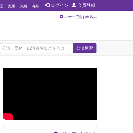
ログイン
会員登録
国
九州
沖縄
海外
バナー広告お申込み
公演検索