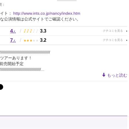
間：
サイト：
http://www.ints.co.jp/nancy/index.htm
な公演情報は公式サイトでご確認ください。
4
♪
♪
♪
♪
♪
/
3.3
人
7
★
★
★
★
★
/
3.2
人
////////////////////////////////////////////
ツアーあります！
2月前売開始予定
////////////////////////////////////...
もっと読む