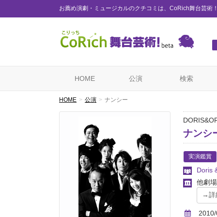
お薦め演劇・ミュージカルのクチコミは、CoRich舞台芸術
HOME
公演
検索
HOME
公演
ナンシー
DORIS&OR
ナンシ
実演鑑賞
Doris 
他劇場
2010/