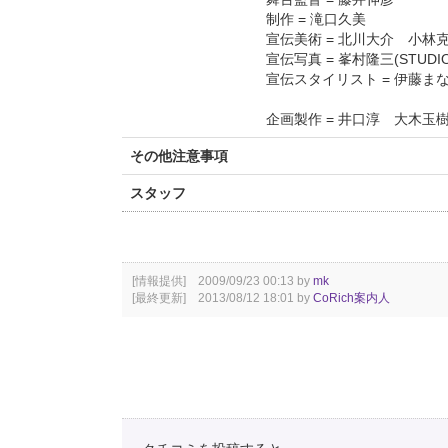
制作 = 滝口久美
宣伝美術 = 北川大介 小林克
宣伝写真 = 峯村隆三(STUDIO 
宣伝スタイリスト = 伊藤ま
企画製作 = 井口淳 大木
その他注意事項
スタッフ
[情報提供] 2009/09/23 00:13 by
mk
[最終更新] 2013/08/12 18:01 by
CoRich案内人