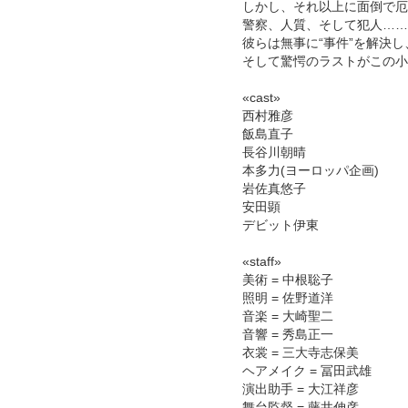
しかし、それ以上に面倒で厄
警察、人質、そして犯人……
彼らは無事に“事件”を解決
そして驚愕のラストがこの小
«cast»
西村雅彦
飯島直子
長谷川朝晴
本多力(ヨーロッパ企画)
岩佐真悠子
安田顕
デビット伊東
«staff»
美術 = 中根聡子
照明 = 佐野道洋
音楽 = 大崎聖二
音響 = 秀島正一
衣裳 = 三大寺志保美
ヘアメイク = 冨田武雄
演出助手 = 大江祥彦
舞台監督 = 藤井伸彦