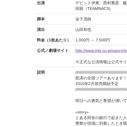
出演
デビット伊東、西村雅彦、飯
田顕（TEAMNACS)
脚本
金子茂樹
演出
山田和也
料金（1枚あたり）
1,000円 ～ 7,500円
公式／劇場サイト
http://www.ints.co.jp/nancy/
※正式な公演情報は公式サ
説明
/////////////////////////////////////////////
怒涛の全国ツアーあります！
2010年2月前売開始予定
/////////////////////////////////////////////
明日への勇気と希望が湧いて
«story»
とある田舎の銀行で起きた人
警察が現場に到着したとき既