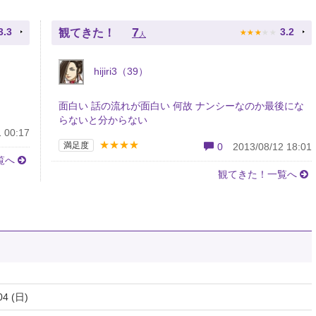
★
★
★
★
★
7
3.3
3.2
観てきた！
人
hijiri3（39）
面白い 話の流れが面白い 何故 ナンシーなのか最後にな
らないと分からない
 00:17
★★★★
満足度
0
2013/08/12 18:01
覧へ
観てきた！一覧へ
04 (日)