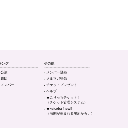
キング
その他
目公演
メンバー登録
目劇団
メルマガ登録
目メンバー
チケットプレゼント
ヘルプ
★こりっちチケット！
（チケット管理システム）
★keicoba [new!]
（演劇が生まれる場所から。）