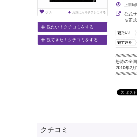
上演時
人
0
お気に入りチラシにする
公式
※正式
観たい！クチコミをする
観てきた！クチコミをする
/////////////////
怒涛の全国
2010年
/////////////////
クチコミ