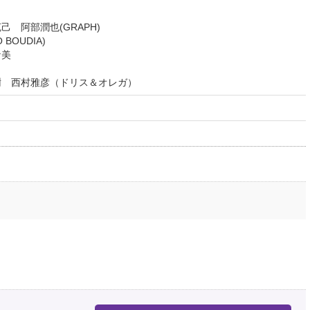
己 阿部潤也(GRAPH)
BOUDIA)
な美
玉樹 西村雅彦（ドリス＆オレガ）