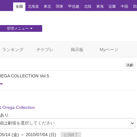
！
全国
北海道
東北
関東
甲信越
北陸
東海
近畿
中国
四
管理メニュー
団体WEBサイト管理
顧客管理
ランキング
チケプレ
掲示板
Myページ
演劇
EGA COLLECTION Vol.5
ー
& Orega Collection
あり:
05/14 (金) ～ 2010/07/04 (日)
公演終了