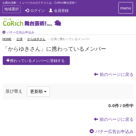
お薦め演劇・ミュージカルのクチコミは、CoRich舞台芸術！
T
menu
T
地域選択
ログイン
会員登録
o
o
g
g
g
g
l
l
バナー広告お申込み
e
e
HOME
公演
からゆきさん
公演に携わっているメンバー
n
n
a
「からゆきさん」に携わっているメンバー
a
v
i
v
携わっているメンバーに登録する
g
i
a
g
t
前のページに戻る
a
i
t
o
n
i
並び替え
更新順
o
n
0-0件 / 0件中
前のページに戻る
バナー広告お申込み