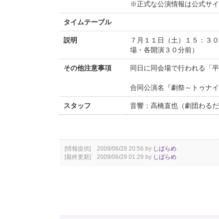
※正式な公演情報は公式サ
タイムテーブル
説明
７月１１日（土）１５：３
場・各開演３０分前）
その他注意事項
同日に同会場で行われる「平
合同公演名『劇祭～トゥナ
スタッフ
音響：高橋直也（劇団わるだ
[情報提供] 2009/06/28 20:56 by
しばらめ
[最終更新] 2009/06/29 01:29 by
しばらめ