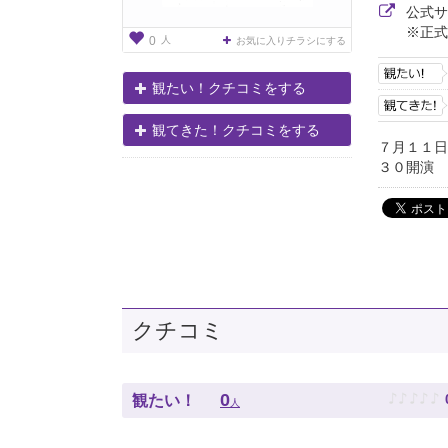
公式
※正式
人
0
お気に入りチラシにする
観たい！クチコミをする
観てきた！クチコミをする
７月１１
３０開演
クチコミ
♪
♪
♪
♪
♪
0
観たい！
人