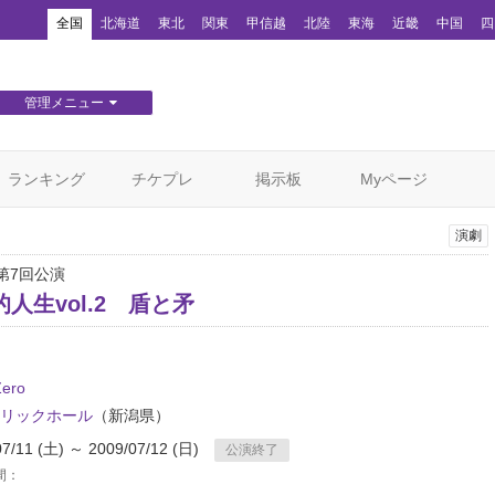
！
全国
北海道
東北
関東
甲信越
北陸
東海
近畿
中国
四
管理メニュー
団体WEBサイト管理
顧客管理
ランキング
チケプレ
掲示板
Myページ
演劇
ro第7回公演
人生vol.2 盾と矛
Zero
リックホール
（新潟県）
07/11 (土) ～ 2009/07/12 (日)
公演終了
間：