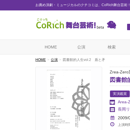
お薦め演劇・ミュージカルのクチコミは、CoRich舞台芸術
HOME
公演
検索
HOME
公演
図書館的人生vol.2 盾と矛
Zrea-Ze
図書館的
実演鑑賞
Area-
長岡リ
2009/
上演時