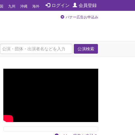
ログイン
会員登録
国
九州
沖縄
海外
バナー広告お申込み
公演検索