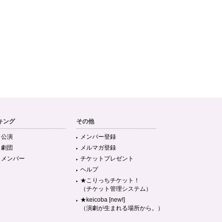
キング
その他
目公演
メンバー登録
目劇団
メルマガ登録
目メンバー
チケットプレゼント
ヘルプ
★こりっちチケット！
（チケット管理システム）
★keicoba [new!]
（演劇が生まれる場所から。）