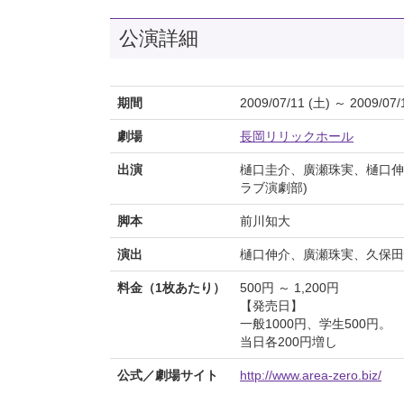
公演詳細
期間
2009/07/11 (土) ～ 2009/07/
劇場
長岡リリックホール
出演
樋口圭介、廣瀬珠実、樋口伸
ラブ演劇部)
脚本
前川知大
演出
樋口伸介、廣瀬珠実、久保田
料金（1枚あたり）
500円 ～ 1,200円
【発売日】
一般1000円、学生500円。
当日各200円増し
公式／劇場サイト
http://www.area-zero.biz/