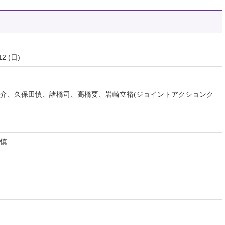
12 (日)
介、久保田慎、諸橋司、高橋要、岩崎立裕(ジョイントアクションク
慎