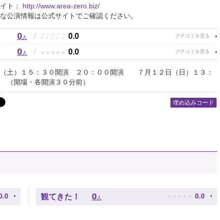
サイト：
http://www.area-zero.biz/
な公演情報は公式サイトでご確認ください。
0
♪
♪
♪
♪
♪
/
0.0
人
0
★
★
★
★
★
/
0.0
人
日（土）１５：３０開演 ２０：００開演 ７月１２日（日）１３：
 （開場・各開演３０分前）
埋め込みコード
★
★
★
★
★
0
0.0
0.0
観てきた！
人