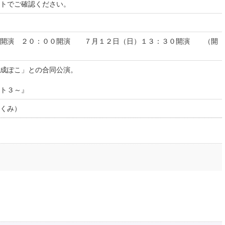
イトでご確認ください。
０開演 ２０：００開演 ７月１２日（日）１３：３０開演 （開
成ぽこ」との合同公演。
イト３～』
くみ）