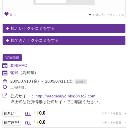
人
0
お気に入りチラシにする
観たい！クチコミをする
観てきた！クチコミをする
実演鑑賞
劇団MAC
蛸蔵
（高知県）
2009/07/10 (金) ～ 2009/07/11 (土)
公演終了
上演時間：
公式サイト：
http://macdesuyo.blog84.fc2.com
※正式な公演情報は公式サイトでご確認ください。
0
/
0.0
人
0
/
0.0
人