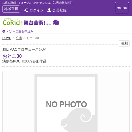
お薦め演劇・ミュージカルのクチコミは、CoRich舞台芸術！
T
menu
T
地域選択
ログイン
会員登録
o
o
g
g
g
g
l
l
バナー広告お申込み
e
e
HOME
公演
おとこ30
n
n
演劇
a
a
v
劇団MACプロデュース公演
i
v
おとこ30
g
i
演劇祭KOCHI2009参加作品
a
g
t
a
i
t
o
n
i
o
n