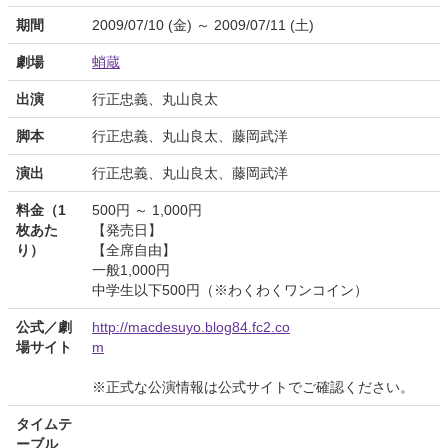
期間
2009/07/10 (金) ～ 2009/07/11 (土)
劇場
蛸蔵
出演
行正忠義、丸山良太
脚本
行正忠義、丸山良太、藤岡武洋
演出
行正忠義、丸山良太、藤岡武洋
料金（1
500円 ～ 1,000円
枚あた
【発売日】
り）
【全席自由】
一般1,000円
中学生以下500円（※わくわくワンコイン）
公式／劇
http://macdesuyo.blog84.fc2.co
場サイト
m
※正式な公演情報は公式サイトでご確認ください。
タイムテ
ーブル