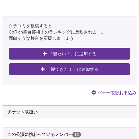
ブログを更新しました。 ことのはbox「見よ、飛行機の高く飛べるを」観劇
- シナリオ・脚本の掲載サイト│物書き・スダ（須田剛史）のシナリオブログ
https://t.co/lanUYW7y0B
https://t.co/4EO47HKJ2h
#ことのはbox
#舞台
クチコミを投稿すると
7年以上前
CoRich舞台芸術！のランキングに反映されます。
面白そうな舞台を応援しましょう！
朱音
@T9m9Ua
「観たい！」に追加する
見よ、飛行機の高く飛べるをの台本をいつかやってみたい。夢。
7年以上前
「観てきた！」に追加する
松本祐一
@yu_icchi22
「見よ、飛行機の高く飛べるを」終幕 ー アメブロを更新しました
バナー広告お申込み
https://t.co/XkEz6RfqJg
7年以上前
チケット取扱い
難波なう
@KkohNau
「見よ、飛行機の高く飛べるを」が終わってから、時間ばかりが音速で過ぎ
この公演に携わっているメンバー
10