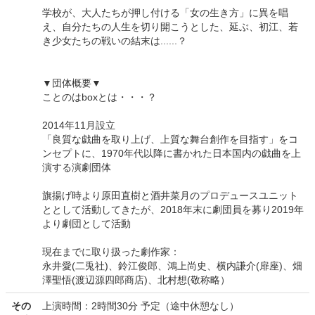
学校が、大人たちが押し付ける「女の生き方」に異を唱
え、自分たちの人生を切り開こうとした、延ぶ、初江、若
き少女たちの戦いの結末は......？
▼団体概要▼
ことのはboxとは・・・？
2014年11月設立
​​「良質な戯曲を取り上げ、上質な舞台創作を目指す」をコ
ンセプトに、1970年代以降に書かれた日本国内の戯曲を上
演する演劇団体
旗揚げ時より原田直樹と酒井菜月のプロデュースユニット
ととして活動してきたが、2018年末に劇団員を募り2019年
より劇団として活動
現在までに取り扱った劇作家：
永井愛(二兎社)、鈴江俊郎、鴻上尚史、横内謙介(扉座)、畑
澤聖悟(渡辺源四郎商店)、北村想(敬称略）
その
上演時間：2時間30分 予定（途中休憩なし）