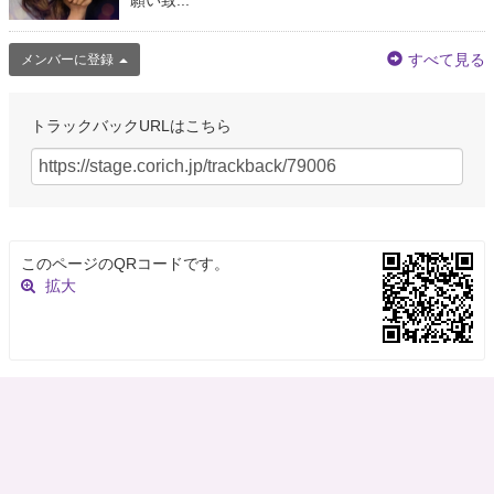
願い致...
@310kensanba
昨日、所属劇団 ことのはbox第9回公演 「見よ、飛行機の高く飛べるを」 無
事、終演致しました。 今回制作として関わらせて頂き、支える側を知り良き
すべて見る
メンバーに登録
経験となりました。 今回関わった全ての方に感謝致します。 ありがとうご
ざいました！！
トラックバックURLはこちら
7年以上前
渡辺 ちあき
@chiaki__chaki
昨日、ことのはboxさんの「見よ、飛行機の高く飛べるを」を観劇しまし
た。本当に大好きな作品。 作品も演者さん達もとても素敵でした。 わかっ
このページのQRコードです。
ていてもやっぱり運動会からのシーンで胸が締め付けられ涙が止まりません
拡大
でした…。 皆さまお…
https://t.co/LX1DDD00Ji
7年以上前
のこや
@inclinatsus
「見よ、飛行機の高く飛べるを」を見ていて、板谷わとが持つヤカンが気に
なっていたのだが、
https://t.co/JsImFgsLaR
1911年だとあのシュウ酸アルマ
イトのヤカンは存在しないな。
#見よ飛行機の高く飛べるを
7年以上前