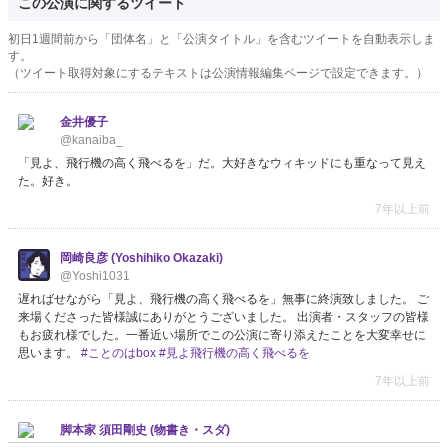
この公演に関するツイート
初日1週間前から「団体名」と「公演タイトル」を含むツイートを自動表示しま
す。
（ツイート取得対象にするテキストは公演情報編集ページで設定できます。）
金井優子
@kanaiba_
「見よ、飛行機の高く飛べるを」だ。大好きなウィキッドにも重なって見え
た。好き。
7年以上前
岡崎良彦 (Yoshihiko Okazaki)
@Yoshi1031
遅ればせながら「見よ、飛行機の高く飛べるを」無事に終演致しました。 ご
来場くださった皆様誠にありがとうございました。 出演者・スタッフの皆様
もお疲れ様でした。一番近い場所でこの公演に寄り添えたことを大変幸せに
思います。
#ことのはbox
#見よ飛行機の高く飛べるを
7年以上前
脚本家 須田剛史 (物書き・スダ)
@monokakisuda