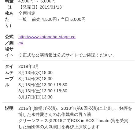
料金
4,500円 ～ 5,000円
（1
【発売日】2019/01/13
枚あ
全席指定
た
一般 = 前売 4,500円 / 当日 5,000円
り）
公式
http://www.kotonoha-stage.co
／劇
m/
場サ
イト
※正式な公演情報は公式サイトでご確認ください。
タイ
2019年3月
ムテ
3月13日(水)18:30
ーブ
3月14日(木)18:30
ル
3月15日(金)13:30 / 18:30
3月16日(土)13:30 / 18:30
3月17日(日)13:30
説明
2015年(旗揚げ公演)、2018年(第6回公演)に上演し、好評を
博した永井愛さんの名作戯曲の再々演
グリーンフェスタ2018にてBOX in BOX Theater賞を受賞
した当団体の人気演目を再び上演致します