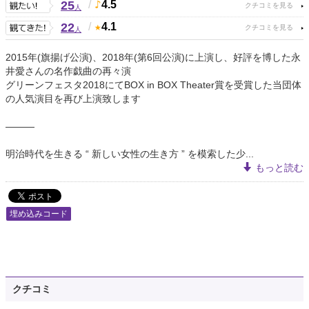
25
/
4.5
人
22
/
4.1
人
2015年(旗揚げ公演)、2018年(第6回公演)に上演し、好評を博した永
井愛さんの名作戯曲の再々演
グリーンフェスタ2018にてBOX in BOX Theater賞を受賞した当団体
の人気演目を再び上演致します
———
明治時代を生きる “ 新しい女性の生き方 ” を模索した少...
もっと読む
埋め込みコード
クチコミ