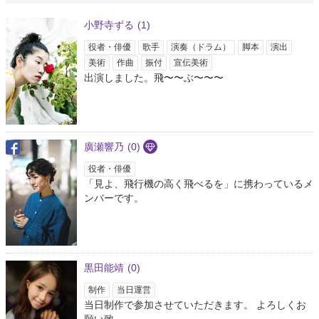
ている。お風呂も入り損ねて50時間ぐらい経ってるし(多分匂ってる)、お財
布も持たず新宿をぶらついてしまった。 誰もキマってない集合写真、結構お
小野寺ずる
(1)
気に入り。とりあえ…
https://t.co/R4PTIjsxoz
7年以上前
役者・俳優
歌手
演奏（ドラム）
脚本
演出
美術
作曲
振付
宣伝美術
出演しました。飛〜〜ぶ〜〜〜
難波なう
@KkohNau
「見よ、飛行機の高く飛べるを」終演後とある知り合いが「可愛かったよ！
ハリウッドザコシショウみたいだった！」と言われ、その後誰も信じられな
くなった。
https://t.co/9JQetfROBr
#木村菜摘
#紅葉橋
#ふじわらみほ
#バク
廣瀬響乃
(0)
ステ
#小磯一斉
#七本の色鉛筆
役者・俳優
7年以上前
「見よ、飛行機の高く飛べるを」に携わっているメ
ンバーです。
トゥギャッター公式
@togetter_jp
「ことのはbox 第9回公演『見よ、飛行機の高く飛べるを』」
https://t.co/OpY4EGjxUD
が伸びてるみたい。みんな注目してるんだね！ 作
成者:@kotonoha_box
黒田能靖
(0)
7年以上前
制作
当日運営
当日制作で参加させていただきます。 よろしくお
佐藤ケンタ