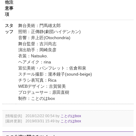
他注
意事
項
スタ
舞台美術：門馬雄太郎
ッフ
照明：正傳静(劇団ハイデンカン)
音響：井上匠(Otochondria)
舞台監督：吉川尚志
演出助手：岡崎良彦
衣装：Natsuko.
ヘアメイク：rina
宣伝美術・パンフレット：佐倉和泉
スチール撮影：瀧本鐘子(sound-beige)
チラシ表写真：Rica
WEBデザイン：古賀留美
プロデューサー：原田直樹
制作：ことのはbox
[情報提供] 2018/12/22 00:54 by
ことのはbox
[最終更新] 2019/03/31 15:49 by
ことのはbox