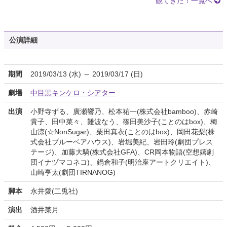
観てきた！一覧へ
公演詳細
期間
2019/03/13 (水) ～ 2019/03/17 (日)
劇場
中目黒キンケロ・シアター
出演
小野寺ずる、廣瀬響乃、松本祐一(株式会社bamboo)、赤崎
貴子、田中菜々、難波なう、篠田美沙子(ことのはbox)、梅
山涼(☆NonSugar)、栗田真衣(ことのはbox)、岡田花梨(株
式会社ブルーベアハウス)、岩堀美紀、岩田玲(劇団プレス
テージ)、加藤大騎(株式会社GFA)、CR岡本物語(空想嬉劇
団イナヅマコネコ)、鍋倉和子(明治座アートクリエイト)、
山崎亨太(劇団TIRNANOG)
脚本
永井愛(二兎社)
演出
酒井菜月