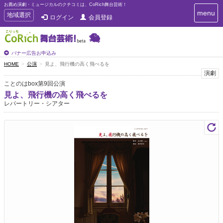
お薦め演劇・ミュージカルのクチコミは、CoRich舞台芸術！
T
menu
T
地域選択
ログイン
会員登録
o
o
g
g
g
g
l
l
バナー広告お申込み
e
e
HOME
公演
見よ、飛行機の高く飛べるを
n
n
演劇
a
a
v
ことのはbox第9回公演
i
v
見よ、飛行機の高く飛べるを
g
i
レパートリー・シアター
a
g
t
a
i
t
o
n
i
o
n