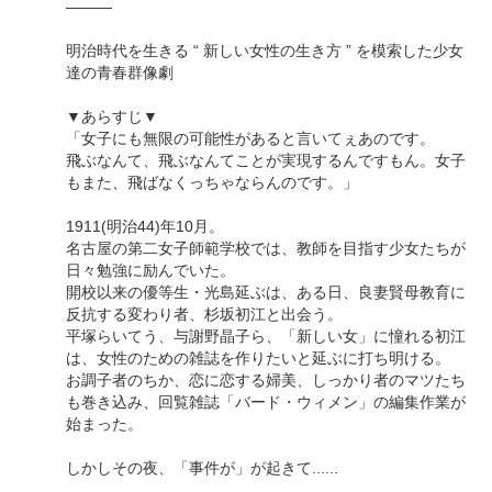
———
明治時代を生きる “ 新しい女性の生き方 ” を模索した少女
達の青春群像劇
▼あらすじ▼
「女子にも無限の可能性があると言いてぇあのです。
飛ぶなんて、飛ぶなんてことが実現するんですもん。女子
もまた、飛ばなくっちゃならんのです。」
1911(明治44)年10月。
名古屋の第二女子師範学校では、教師を目指す少女たちが
日々勉強に励んでいた。
開校以来の優等生・光島延ぶは、ある日、良妻賢母教育に
反抗する変わり者、杉坂初江と出会う。
平塚らいてう、与謝野晶子ら、「新しい女」に憧れる初江
は、女性のための雑誌を作りたいと延ぶに打ち明ける。
お調子者のちか、恋に恋する婦美、しっかり者のマツたち
も巻き込み、回覧雑誌「バード・ウィメン」の編集作業が
始まった。
しかしその夜、「事件が」が起きて......