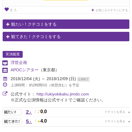
人
0
お気に入りチラシにする
観たい！クチコミをする
観てきた！クチコミをする
実演鑑賞
浮世企画
APOCシアター
（東京都）
2018/12/04 (火) ～ 2018/12/09 (日)
公演終了
上演時間： 約2時間0分（休憩含む）を予定
公式サイト：
http://ukiyokikaku.jimdo.com
※正式な公演情報は公式サイトでご確認ください。
2
/
0.0
人
5
/
4.0
人