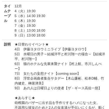
タイ
12月
ムテ
4（火）19:30
ーブ
5（水）14:30 19:30
ル
6（木）19:30
7（金）19:30
8（土）13:00 18:00
9（日）13:00 18:00
説明
★日替わりイベント★
4日 伊藤ヨタロウミニライブ【伊藤ヨタロウ】
5日 水曜日の男子～結城洋平と村川翔一の場合～【結城洋
平、村川翔一】
6日 猫のホテルな先輩来襲ナイト【村上航、市川しんぺ
ー】
7日 女たちの妄想ナイト【coming soon】
8日 浮世企画曲者集合サタデー【木山廉彬、松本D輔、竹
内健史、榊菜津美】
9日 あの人は日曜日よりの使者【ザ・ギース高佐一慈】
★あらすじ★
幼稚園のバザーに出す品を手作りするハメになった女。
不器用な彼女のためと2人の女友達が手伝いにくるが、動く