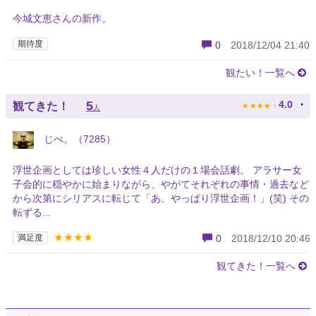
今城文恵さんの新作。
期待度
0
2018/12/04 21:40
観たい！一覧へ
★
★
★
★
★
5
4.0
観てきた！
人
じべ。（7285）
浮世企画としては珍しい女性４人だけの１場会話劇。 アラサー女
子会的に穏やかに始まりながら、やがてそれぞれの事情・過去など
から次第にシリアスに転じて「あ、やっぱり浮世企画！」(笑) その
転ずる...
★★★★
満足度
0
2018/12/10 20:46
観てきた！一覧へ