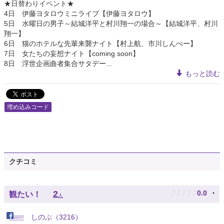
★日替わりイベント★
4日 伊藤ヨタロウミニライブ【伊藤ヨタロウ】
5日 水曜日の男子～結城洋平と村川翔一の場合～【結城洋平、村川
翔一】
6日 猫のホテルな先輩来襲ナイト【村上航、市川しんぺー】
7日 女たちの妄想ナイト【coming soon】
8日 浮世企画曲者集合サタデー...
もっと読む
埋め込みコード
クチコミ
♪
♪
♪
♪
♪
2
0.0
観たい！
人
しのぶ（3216）