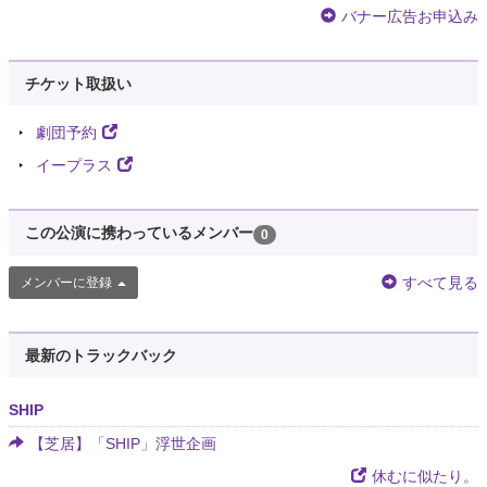
参考に……。楽日イベ…
https://t.co/kN2wZqn2CQ
バナー広告お申込み
7年以上前
チケット取扱い
noe
@noetique
浮世企画「SHIP」。 千秋楽のゲストは高佐氏とや団本間さん。高佐氏が企
劇団予約
画したアフターイベントは劇団人狼。才気煥発な座長（高佐）だが、公演直
イープラス
前になっても台本が上がらない。実は劇団の女優と不倫していて、そのこと
で頭がいっぱいなのだ。不倫相手は誰なのか？5人の女優の話し合いが始ま
る…
この公演に携わっているメンバー
0
7年以上前
すべて見る
メンバーに登録
みka
@neuron28
浮世企画「SHIP」楽日昼夜でした。 面白かった！もう少し刺さる人生の方
最新のトラックバック
が良かったのかもしれない。 2028年に同じようにはっとした、生きてるの
かな〜。
https://t.co/gC03qBUYzt
SHIP
【芝居】「SHIP」浮世企画
休むに似たり。