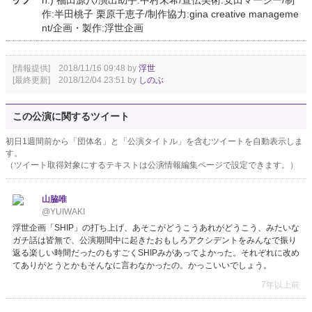
ッフ
h.) 福田源八/演出助手:中村未希/宣伝美術:安田マーシー/制
作:半田桃子 栗原千恵子/制作協力:gina creative manageme
nt/企画・製作:浮世企画
[情報提供] 2018/11/16 09:48 by
浮世
[最終更新] 2018/12/04 23:51 by
しのぶ
この公演に関するツイート
初日1週間前から「団体名」と「公演タイトル」を含むツイートを自動表示しま
す。
（ツイート取得対象にするテキストは公演情報編集ページで設定できます。）
山脇唯
@YUIWAKI
浮世企画「SHIP」の打ち上げ、あそこがどうこうあれがどうこう、みたいな
ガチ話は皆無で、公演期間中に起きたおもしろアクシデントをみんなで振り
返る楽しい時間だったのもすごくSHIPみがあってよかった。それぞれに改め
てありがとうとかもそんなに言わなかったの。かっこいいでしょう。
7年以上前