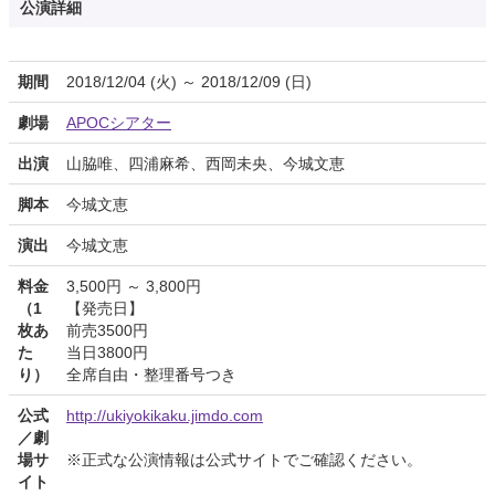
公演詳細
期間
2018/12/04 (火) ～ 2018/12/09 (日)
劇場
APOCシアター
出演
山脇唯、四浦麻希、西岡未央、今城文恵
脚本
今城文恵
演出
今城文恵
料金
3,500円 ～ 3,800円
（1
【発売日】
枚あ
前売3500円
た
当日3800円
り）
全席自由・整理番号つき
公式
http://ukiyokikaku.jimdo.com
／劇
場サ
※正式な公演情報は公式サイトでご確認ください。
イト