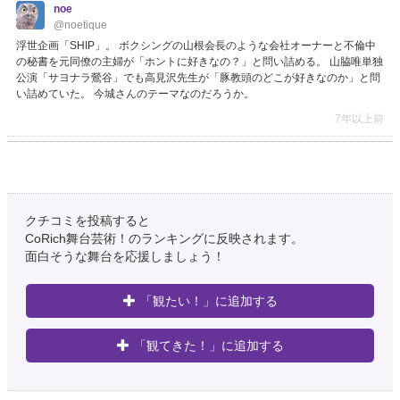
noe
@noetique
浮世企画「SHIP」。 ボクシングの山根会長のような会社オーナーと不倫中
の秘書を元同僚の主婦が「ホントに好きなの？」と問い詰める。 山脇唯単独
公演「サヨナラ鶯谷」でも高見沢先生が「豚教頭のどこが好きなのか」と問
い詰めていた。 今城さんのテーマなのだろうか。
7年以上前
四浦麻希
@mekicosan
浮世企画「SHIP」全公演終了しました。ご来場ありがとうございました！ス
タッフの皆様、そして山脇さんとにしみちゃん、イマギちゃん、ほんとにほ
クチコミを投稿すると
んとにありがとうございました。 めちゃくちゃ素敵な役者さんとこんなにで
CoRich舞台芸術！のランキングに反映されます。
きて幸せでした。 ゲ…
https://t.co/NQERRKGaHY
面白そうな舞台を応援しましょう！
7年以上前
「観たい！」に追加する
山脇唯
@YUIWAKI
「観てきた！」に追加する
浮世企画「SHIP」終わり。すべての皆様ありがとうございました！ もしか
したらマツイさんみたいな人生だった可能性もあるんよなぁと思いながらや
ってました。ちなみに卓球をやる男子の役はジャニーズWESTの重岡くんを