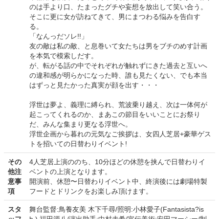
のは手より口、たまったグチや妄想を放出して笑い合う。
そこに更に女が訪ねてきて、男にまつわる悩みを告白す
る。
「なんっだソレ!!」
友の敵は私の敵、と息巻いて女たちは男をブチのめす計画
を本気で模索しだす。
が、転がる話の中でそれぞれが触れずにきた過去と互いへ
の違和感が明らかになった時、誰も見たくない、でも本当
はずっと見たかった真実が顔を出す・・・
浮世は夢よ、義理に縛られ、荒波乗り越え、次は一体何が
起こってくれるのか、まあこの節目をいいことにお祭り
だ、みんな集まり更なる浮世へ。
浮世企画から暮れの元気なご挨拶は、女四人芝居+豪華ゲス
トを招いての日替わりイベント!
その
4人芝居上演ののち、10分ほどの休憩を挟んで日替わりイ
他注
ベントの上演となります。
意事
開演前、休憩〜日替わりイベント中、終演後には劇場特製
項
フードとドリンクをお楽しみ頂けます。
スタ
舞台監督:鳥養友美 木下千尋/照明:小林愛子(Fantasista?is