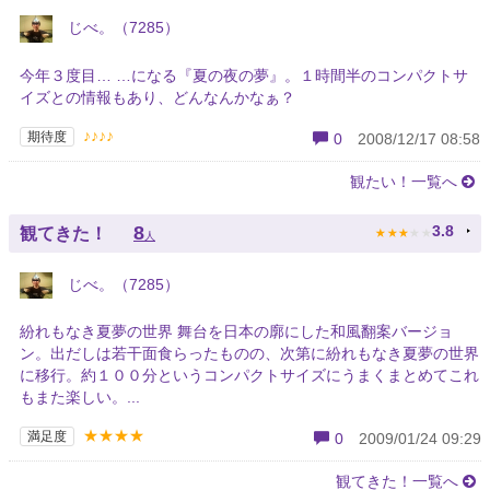
じべ。（7285）
今年３度目… …になる『夏の夜の夢』。１時間半のコンパクトサ
イズとの情報もあり、どんなんかなぁ？
♪♪♪♪
期待度
0
2008/12/17 08:58
観たい！一覧へ
★
★
★
★
★
8
3.8
観てきた！
人
じべ。（7285）
紛れもなき夏夢の世界 舞台を日本の廓にした和風翻案バージョ
ン。出だしは若干面食らったものの、次第に紛れもなき夏夢の世界
に移行。約１００分というコンパクトサイズにうまくまとめてこれ
もまた楽しい。...
★★★★
満足度
0
2009/01/24 09:29
観てきた！一覧へ