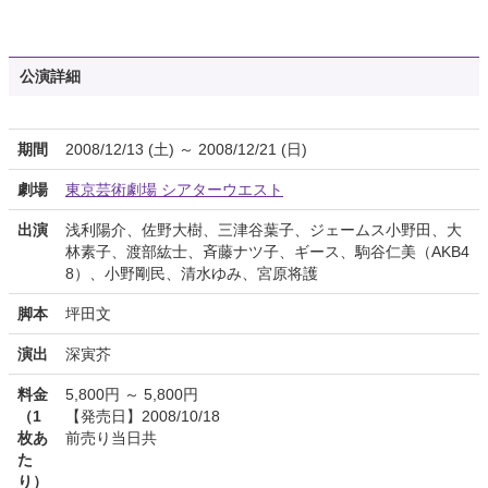
公演詳細
期間
2008/12/13 (土) ～ 2008/12/21 (日)
劇場
東京芸術劇場 シアターウエスト
出演
浅利陽介、佐野大樹、三津谷葉子、ジェームス小野田、大
林素子、渡部紘士、斉藤ナツ子、ギース、駒谷仁美（AKB4
8）、小野剛民、清水ゆみ、宮原将護
脚本
坪田文
演出
深寅芥
料金
5,800円 ～ 5,800円
（1
【発売日】2008/10/18
枚あ
前売り当日共
た
り）