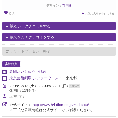
デザイン：
寺尾匠
人
0
お気に入りチラシにする
観たい！クチコミをする
観てきた！クチコミをする
チケットプレゼント終了
実演鑑賞
劇団たいしゅう小説家
東京芸術劇場 シアターウエスト
（東京都）
2008/12/13 (土) ～ 2008/12/21 (日)
公演終了
休演日：12/15(月)
上演時間：
公式サイト：
http://www.h4.dion.ne.jp/~tai-setu/
※正式な公演情報は公式サイトでご確認ください。