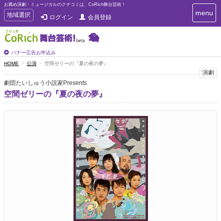
お薦め演劇・ミュージカルのクチコミは、CoRich舞台芸術！
T
menu
T
地域選択
ログイン
会員登録
o
o
g
g
g
g
l
l
バナー広告お申込み
e
e
HOME
公演
空間ゼリーの『夏の夜の夢』
n
n
演劇
a
a
v
劇団たいしゅう小説家Presents
i
v
空間ゼリーの『夏の夜の夢』
g
i
a
g
t
a
i
t
o
n
i
o
n