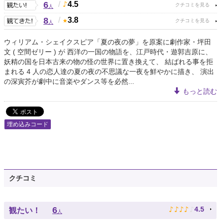
6
/
4.5
人
8
/
3.8
人
ウィリアム・シェイクスピア「夏の夜の夢」を原案に劇作家・坪田
文 ( 空間ゼリー ) が 西洋の一国の物語を、江戸時代・遊郭吉原に、
妖精の国を日本古来の物の怪の世界に置き換えて、 結ばれる事を拒
まれる 4 人の恋人達の夏の夜の不思議な一夜を鮮やかに描き、 演出
の深寅芥が劇中に音楽やダンス等を必然...
もっと読む
埋め込みコード
クチコミ
♪
♪
♪
♪
♪
6
4.5
観たい！
人