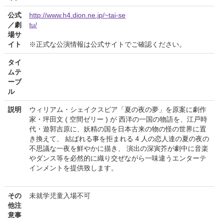
公式
http://www.h4.dion.ne.jp/~tai-se
／劇
tu/
場サ
イト
※正式な公演情報は公式サイトでご確認ください。
タイ
ムテ
ーブ
ル
説明
ウィリアム・シェイクスピア「夏の夜の夢」を原案に劇作
家・坪田文 ( 空間ゼリー ) が 西洋の一国の物語を、江戸時
代・遊郭吉原に、妖精の国を日本古来の物の怪の世界に置
き換えて、 結ばれる事を拒まれる 4 人の恋人達の夏の夜の
不思議な一夜を鮮やかに描き、 演出の深寅芥が劇中に音楽
やダンス等を必然的に織り交ぜながら一味違うエンターテ
インメントを提供致します。
その
未就学児童入場不可
他注
意事