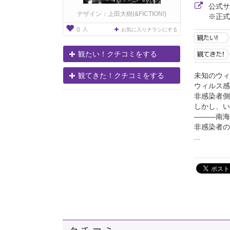
公式
デザイン：上田大樹(&FICTION!)
※正式
人
0
お気に入りチラシにする
観たい！クチコミをする
未知のウィ
観てきた！クチコミをする
ウィルス感
非感染者側
しかし、い
―――南海
非感染者の
...