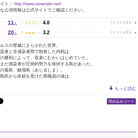
サイト：
http://www.slowrider.net/
な公演情報は公式サイトでご確認ください。
11
♪
♪
♪
♪
♪
/
4.0
人
20
★
★
★
★
★
/
3.2
人
ルスの脅威にさらされた世界。
染者と非感染者間で勃発した内戦は
の勝利によって、収束にむかいはじめていた。
まだ感染者が圧倒的勢力を保持する島があった。
の孤島、鯵瑠島（あじるしま）。
島民から依頼を受けた県職員の湊は、
もっと読む
埋め込みコード