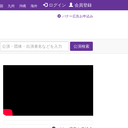
ログイン
会員登録
国
九州
沖縄
海外
バナー広告お申込み
公演検索