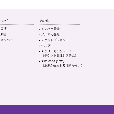
キング
その他
目公演
メンバー登録
目劇団
メルマガ登録
目メンバー
チケットプレゼント
ヘルプ
★こりっちチケット！
（チケット管理システム）
★keicoba [new!]
（演劇が生まれる場所から。）