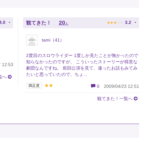
★
★
★
★
★
20
4.0
3.2
観てきた！
人
tami（41）
2度目のスロウライダー 1度しか見たことが無かったので
知らなかったのですが、 こういったストーリーが得意な
 12:53
劇団なんですね。 前回公演を見て、違ったお話もみてみ
たいと思っていたので、ちょ...
覧へ
★★
満足度
0
2009/04/23 12:51
観てきた！一覧へ