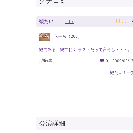
クチコミ
♪
♪
♪
♪
♪
11
観たい！
人
らーら（268）
観てみる・観ておく ラストだって言うし・・・。
期待度
0
2009/02/17
観たい！一
公演詳細