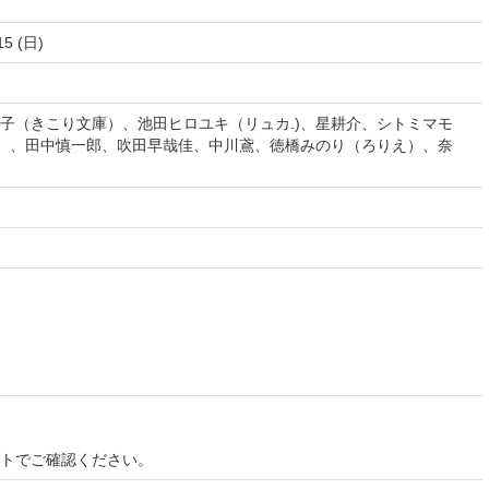
15 (日)
子（きこり文庫）、池田ヒロユキ（リュカ.)、星耕介、シトミマモ
）、田中慎一郎、吹田早哉佳、中川鳶、徳橋みのり（ろりえ）、奈
）
）
イトでご確認ください。