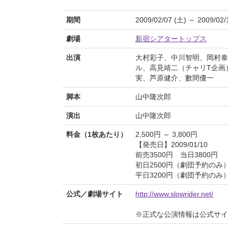
期間
2009/02/07 (土) ～ 2009/02/
劇場
新宿シアタートップス
出演
大村彩子、中川智明、岡村泰
ル、高見靖二（チャリT企画
実、芦原健介、數間優一
脚本
山中隆次郎
演出
山中隆次郎
料金（1枚あたり）
2,500円 ～ 3,800円
【発売日】2009/01/10
前売3500円 当日3800円
初日2500円（劇団予約のみ
平日3200円（劇団予約のみ
公式／劇場サイト
http://www.slowrider.net/
※正式な公演情報は公式サ