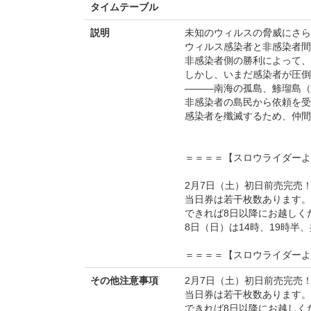
タイムテーブル
説明
未知のウィルスの脅威にさら
ウィルス感染者と非感染者間
非感染者側の勝利によって、
しかし、いまだ感染者が圧倒
―――南海の孤島、鯵瑠島（
非感染者の島民から依頼を受
感染者を殲滅するため、仲間
＝＝＝＝【スロウライダーよ
2月7日（土）初日前売完売
当日券は若干枚数あります。
できれば8日以降にお越しく
8日（日）は14時、19時半
＝＝＝＝【スロウライダーよ
その他注意事項
2月7日（土）初日前売完売
当日券は若干枚数あります。
できれば8日以降にお越しく