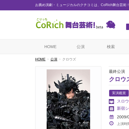
お薦め演劇・ミュージカルのクチコミは、CoRich舞台芸術
HOME
公演
検索
HOME
公演
クロウズ
最終公演
クロウ
実演鑑賞
スロウ
新宿シ
2009/
上演時