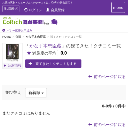
お薦め演劇・ミュージカルのクチコミは、CoRich舞台芸術！
T
menu
T
地域選択
ログイン
会員登録
o
o
g
g
g
g
l
l
バナー広告お申込み
e
e
HOME
公演
かな手本忠臣蔵
観てきた！クチコミ一覧
n
n
a
「
かな手本忠臣蔵
」の観てきた！クチコミ一覧
a
v
i
v
★
0.0
満足度の平均
g
i
a
観てきた！クチコミをする
g
公演情報
t
a
i
t
o
前のページに戻る
n
i
o
並び替え
新着順
n
0-0件 / 0件中
まだクチコミはありません
前のページに戻る