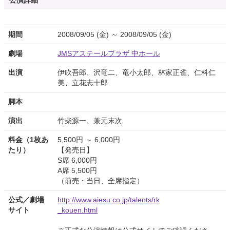
公演詳細
期間
2008/09/05 (金) ～ 2008/09/05 (金)
劇場
JMSアステールプラザ 中ホール
出演
伊吹吾郎、沢竜二、竜小太郎、林家正雀、仁科仁
美、立花志十郎
脚本
演出
竹柴源一、兼元末次
料金（1枚あ
5,500円 ～ 6,000円
たり）
【発売日】
S席 6,000円
A席 5,500円
（前売・当日、全席指定）
公式／劇場
http://www.aiesu.co.jp/talents/rk
サイト
_kouen.html