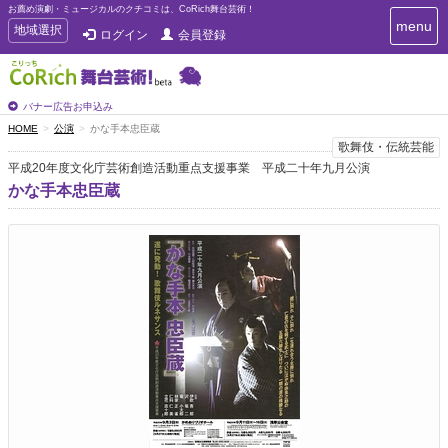
お薦め演劇・ミュージカルのクチコミは、CoRich舞台芸術！
T
menu
T
地域選択
ログイン
会員登録
o
o
g
g
g
g
l
l
バナー広告お申込み
e
e
HOME
公演
かな手本忠臣蔵
n
n
歌舞伎・伝統芸能
a
a
v
平成20年度文化庁芸術創造活動重点支援事業 平成二十年九月公演
i
v
かな手本忠臣蔵
g
i
a
g
t
a
i
t
o
n
i
o
n