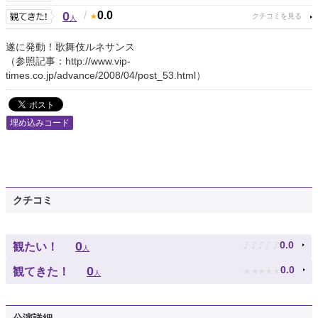
0
/
0.0
人
遂に発動！歌舞伎ルネサンス
（参照記事：http://www.vip-
times.co.jp/advance/2008/04/post_53.html）
埋め込みコード
クチコミ
♪
♪
♪
♪
♪
0
0.0
観たい！
人
★
★
★
★
★
0
0.0
観てきた！
人