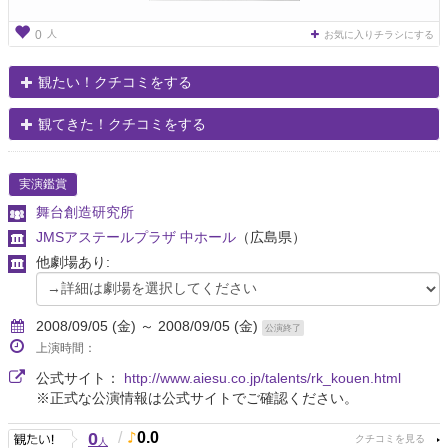
人
0
お気に入りチラシにする
観たい！クチコミをする
観てきた！クチコミをする
実演鑑賞
舞台創造研究所
JMSアステールプラザ 中ホール
（広島県）
他劇場あり:
2008/09/05 (金) ～ 2008/09/05 (金)
公演終了
上演時間：
公式サイト：
http://www.aiesu.co.jp/talents/rk_kouen.html
※正式な公演情報は公式サイトでご確認ください。
0
/
0.0
人