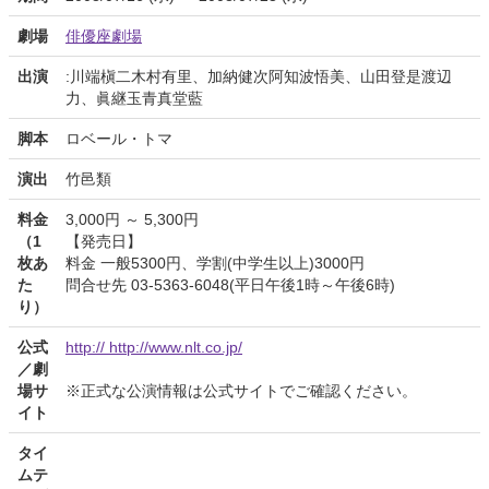
劇場
俳優座劇場
出演
:川端槇二木村有里、加納健次阿知波悟美、山田登是渡辺
力、眞継玉青真堂藍
脚本
ロベール・トマ
演出
竹邑類
料金
3,000円 ～ 5,300円
（1
【発売日】
枚あ
料金 一般5300円、学割(中学生以上)3000円
た
問合せ先 03-5363-6048(平日午後1時～午後6時)
り）
公式
http:// http://www.nlt.co.jp/
／劇
場サ
※正式な公演情報は公式サイトでご確認ください。
イト
タイ
ムテ