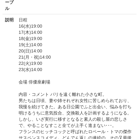
ーブ
ル
説明
日程
16(水)19:00
17(木)14:00
18(金)19:00
19(土)14:00
20(日)14:00
21(月・祝)14:00
22(火)19:00
23(水)14:00
会場 俳優座劇場
内容・コメント パリを遠く離れた小さな町。
男たちは日頃、妻や姉それぞれ女性に苦しめられており、
我慢を続けてきた。ある日公園でふと出会い、悩みを打ち
明けるうちに意気投合、交換殺人を計画するようになる。
しかし、いざ実行に移すとなると素人の殺し屋の悲しさ
で、やることなすこと全てが上手く進まない･･･。
フランスのヒッチコックと呼ばれたロベール・トマの傑作
サスペンスコメディ。どんでん返しの連続の、その又最後