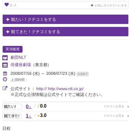
人
0
お気に入りチラシにする
観たい！クチコミをする
観てきた！クチコミをする
実演鑑賞
劇団NLT
俳優座劇場
（東京都）
2008/07/16 (水) ～ 2008/07/23 (水)
公演終了
上演時間：
公式サイト：
http:// http://www.nlt.co.jp/
※正式な公演情報は公式サイトでご確認ください。
0
/
0.0
人
1
/
3.0
人
日程