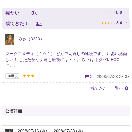
♪
♪
♪
♪
♪
0
0.0
観たい！
人
★
★
★
★
★
1
3.0
観てきた！
人
みさ（3253）
ダークコメディ（＾０＾） どんでん返しの連続です。 いあいあ楽
しい！ したたかな女達も最後には・・。 以下はネタバレBOX
に。。
★★★
満足度
2
2008/07/23 23:35
観てきた！一覧へ
公演詳細
期間
2008/07/16 (水) ～ 2008/07/23 (水)