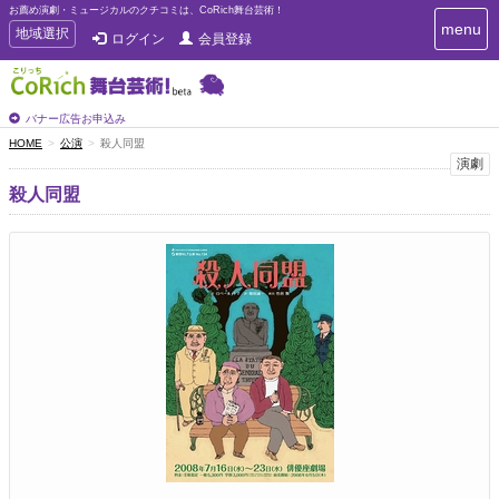
お薦め演劇・ミュージカルのクチコミは、CoRich舞台芸術！
T
menu
T
地域選択
ログイン
会員登録
o
o
g
g
g
g
l
l
バナー広告お申込み
e
e
HOME
公演
殺人同盟
n
n
演劇
a
a
v
殺人同盟
i
v
g
i
a
g
t
a
i
t
o
n
i
o
n