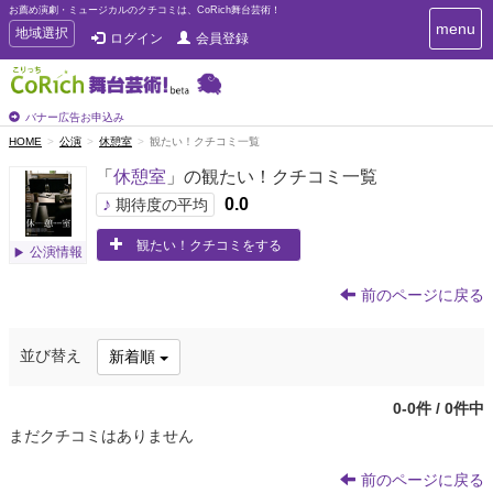
お薦め演劇・ミュージカルのクチコミは、CoRich舞台芸術！
T
menu
T
地域選択
ログイン
会員登録
o
o
g
g
g
g
l
l
バナー広告お申込み
e
e
HOME
公演
休憩室
観たい！クチコミ一覧
n
n
a
「
休憩室
」の観たい！クチコミ一覧
a
v
i
v
♪
0.0
期待度の平均
g
i
a
観たい！クチコミをする
g
公演情報
t
a
i
t
o
前のページに戻る
n
i
o
並び替え
新着順
n
0-0件 / 0件中
まだクチコミはありません
前のページに戻る