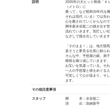
説明
2005年の大ヒット映画「
（メトロ）に
乗って」など昭和30年代を
それは現代（いま）では失わ
心を癒されていくからなので
脚本家水谷龍二の描き出す世
流れていきます。気忙しい社
なざしで描き出していきます
「そのまま！」は、地方競馬
直そうと夢見る社長に頼られ
そんな中、予想屋の娘、弟子
模様を織り成していきます。
お互いを気遣っている。それ
一人の予想屋と彼をめぐる
可笑しくて心が温まり、そし
ます。
その他注意事項
スタッフ
脚 本：水谷龍二
演 出：加納新平