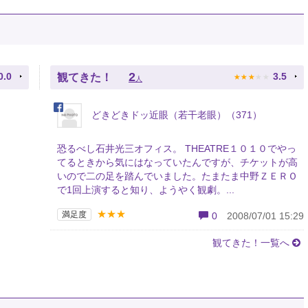
★
★
★
★
★
2
0.0
3.5
観てきた！
人
どきどきドッ近眼（若干老眼）（371）
恐るべし石井光三オフィス。 THEATRE１０１０でやっ
てるときから気にはなっていたんですが、チケットが高
いので二の足を踏んでいました。たまたま中野ＺＥＲＯ
で1回上演すると知り、ようやく観劇。...
★★★
満足度
0
2008/07/01 15:29
観てきた！一覧へ