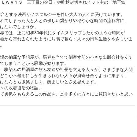
ＡＬＬＷＡＹＳ 三丁目の夕日」や昨秋封切されヒット中の「地下鉄
舞台とする映画がノスタルジーを伴い大人の人々に受けています。
れてしまった人と人との優しい繋がりや穏やかな時間の流れ方に、
はないでしょうか。
界では、正に昭和30年代にタイムスリップしたかのような時間が
会から忘れ去られたように片隅で暮らす人々の日常生活をやさしいま
。
場の偏屈な予想屋が、馬券を当てて倒産寸前の小さな出版会社を立て
てしまうことから騒動が始ります。
、馴染みの居酒屋の飲み友達や社長を支える人々が、さまざまな人間
どこか不器用にしか生きられない人々が肩寄せ合うように集まり、
はなんとも微笑ましく、羨ましいとさえ思えます。
人々の敗者復活の物語。
て勇気をもらえるこの作品を、是非多くの方々にご覧頂きたいと思い