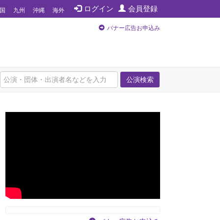
ログイン
会員登録
国
九州
沖縄
海外
バナー広告お申込み
公演検索