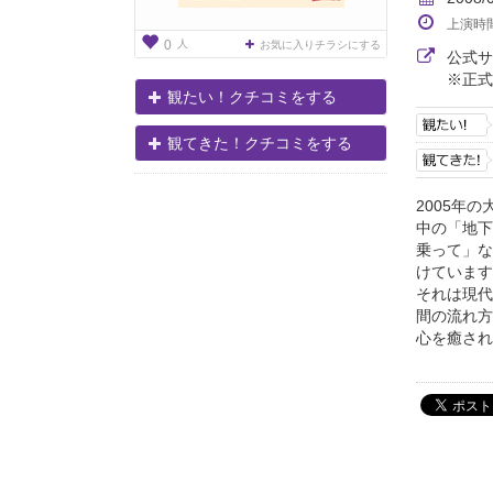
上演時
人
0
お気に入りチラシにする
公式
※正式
観たい！クチコミをする
観てきた！クチコミをする
2005年
中の「地下
乗って」な
けています
それは現代
間の流れ方
心を癒され.