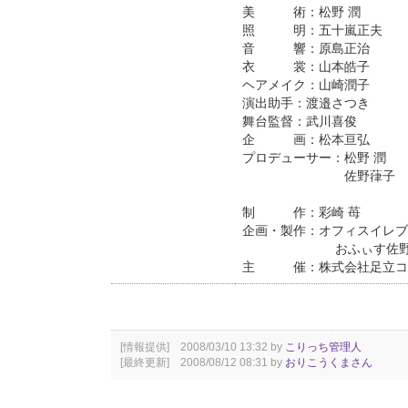
美 術：松野 潤
照 明：五十嵐正夫
音 響：原島正治
衣 裳：山本皓子
ヘアメイク：山崎潤子
演出助手：渡邉さつき
舞台監督：武川喜俊
企 画：松本亘弘
プロデューサー：松野 潤
佐野葎子
制 作：彩崎 苺
企画・製作：オフィスイレブ
おふぃす佐
主 催：株式会社足立コ
[情報提供] 2008/03/10 13:32 by
こりっち管理人
[最終更新] 2008/08/12 08:31 by
おりこうくまさん