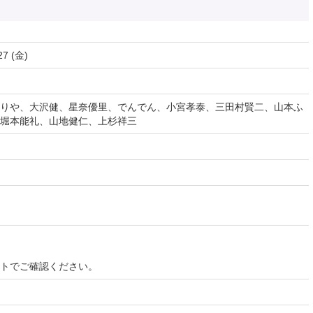
27 (金)
りや、大沢健、星奈優里、でんでん、小宮孝泰、三田村賢二、山本ふ
堀本能礼、山地健仁、上杉祥三
イトでご確認ください。