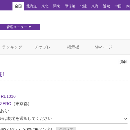
！
全国
北海道
東北
関東
甲信越
北陸
東海
近畿
中国
四
管理メニュー
団体WEBサイト管理
顧客管理
ランキング
チケプレ
掲示板
Myページ
演劇
!
TRE1010
ZERO
（東京都）
あり:
06/27 (金) ～ 2008/06/27 (金)
公演終了