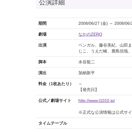
公演詳細
期間
2008/06/27 (金) ～ 2008/06/
劇場
なかのZERO
出演
ベンガル、藤谷美紀、山田ま
じこ、うえだ峻、鹿島信哉、
脚本
水谷龍二
演出
加納新平
料金（1枚あたり）
～
【発売日】
公式／劇場サイト
http://www.t1010.jp/
※正式な公演情報は公式サ
タイムテーブル