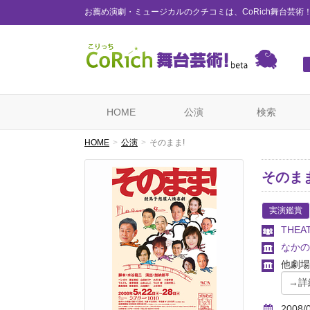
お薦め演劇・ミュージカルのクチコミは、CoRich舞台芸術
HOME
公演
検索
HOME
公演
そのまま!
そのまま
実演鑑賞
THEA
なかの
他劇場
2008/