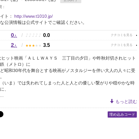
間：
サイト：
http://www.t1010.jp/
な公演情報は公式サイトでご確認ください。
0
♪
♪
♪
♪
♪
/
0.0
人
2
★
★
★
★
★
/
3.5
人
の大ヒット映画「ＡＬＬＷＡＹＳ 三丁目の夕日」や昨秋封切されヒット
鉄（メトロ）に
ど昭和30年代を舞台とする映画がノスタルジーを伴い大人の人々に受
。
（いま）では失われてしまった人と人との優しい繋がりや穏やかな時
に、
..
もっと読む
埋め込みコード