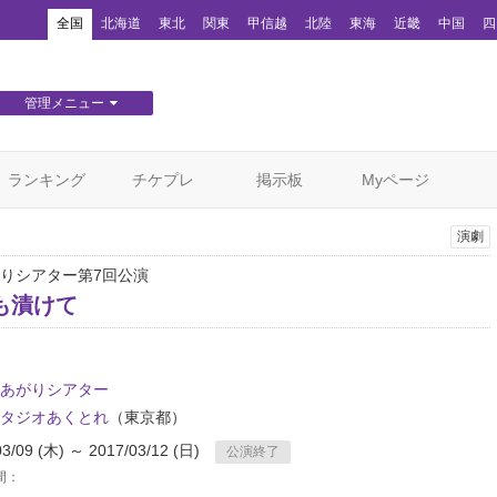
！
全国
北海道
東北
関東
甲信越
北陸
東海
近畿
中国
四
管理メニュー
団体WEBサイト管理
顧客管理
ランキング
チケプレ
掲示板
Myページ
演劇
りシアター第7回公演
も漬けて
あがりシアター
タジオあくとれ
（東京都）
03/09 (木) ～ 2017/03/12 (日)
公演終了
間：