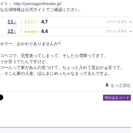
サイト：
http://yamiagaritheater.jp/
な公演情報は公式サイトでご確認ください。
11
♪
♪
♪
♪
♪
/
4.7
人
12
★
★
★
★
★
/
4.4
人
ホラー、おかわりありませんか?
コペコで、完璧迷ってしまって、そしたら雪降ってきて、
うか言うてたんですけど、
つーんって家があんの見つけて、ちょっと入れて貰おかぁ言うて。
、そこん家の人達、ほんまにめっちゃなまってるんですよ。
もっと読む
埋め込みコード