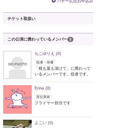
バナー広告お申込み
チケット取扱い
この公演に携わっているメンバー
5
ちこゆりえ
(0)
役者・俳優
「根も葉も漬けて」に携わって
いるメンバーです。役者です。
Erina
(0)
宣伝美術
フライヤー担当です
よこい
(0)