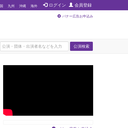
ログイン
会員登録
国
九州
沖縄
海外
バナー広告お申込み
公演検索