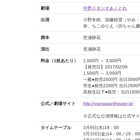
劇場
中野スタジオあくとれ
出演
小野冬樹、加藤睦望（やみ・
奈、ちこゆりえ（坊ちゃん嬢
脚本
笠浦静花
演出
笠浦静花
料金（1枚あたり）
1,500円 ～ 3,000円
【発売日】2017/02/09
1,500円 ～ 3,000円
一般●前売2500円 当日3000
学生●前売2200円 当日2500
高校生以下●前売・当日1500
公式／劇場サイト
http://yamiagaritheater.jp/
※正式な公演情報は公式サ
タイムテーブル
3月9日(木)19：00
3月10日(金)14：00／19：00
3月11日(土)14：00／19：00