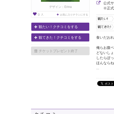
公式
デザイン：Erina
※正式
人
0
お気に入りチラシにする
観たい！クチコミをする
食いだおれ
観てきた！クチコミをする
俺らお腹ペ
チケットプレゼント終了
どないしょ
したらぽっ
ほんならね
...