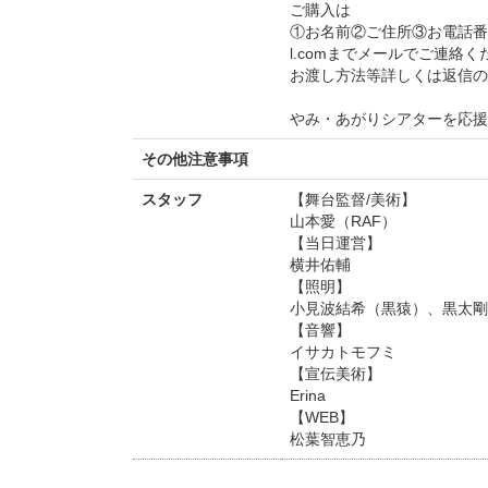
ご購入は
①お名前②ご住所③お電話番号④ご
l.comまでメールでご連絡く
お渡し方法等詳しくは返信の
やみ・あがりシアターを応援
その他注意事項
スタッフ
【舞台監督/美術】
山本愛（RAF）
【当日運営】
横井佑輔
【照明】
小見波結希（黒猿）、黒太剛
【音響】
イサカトモフミ
【宣伝美術】
Erina
【WEB】
松葉智恵乃