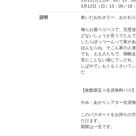
3月12日（日）13：00／18：
説明
食いだおれホラー、おかわり
俺らお腹ペコペコで、完璧迷
どないしょうか言うてたんで
したらぽっつーんって家があ
ほんならね、そこん家の人達
でも、ええ人たちで、御馳走
見たことない感じでぃどれ、
しぱやでぃもくもくさいてぃ
だ
【枚数限定☆生涯無料パス】
やみ・あがりシアター生涯無料
このパスポートをお持ちの方
だけます。
期限は一生です。