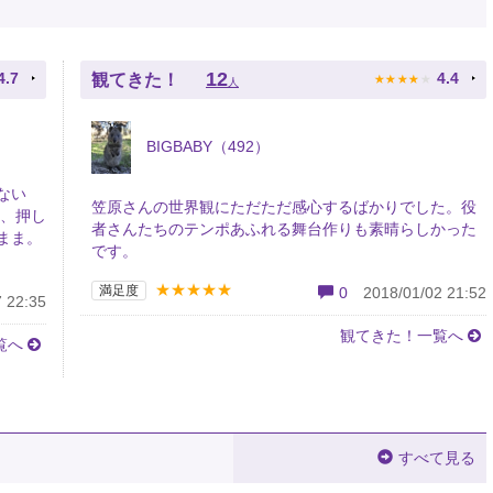
★
★
★
★
★
12
4.7
4.4
観てきた！
人
BIGBABY（492）
ない
笠原さんの世界観にただただ感心するばかりでした。役
は、押し
者さんたちのテンポあふれる舞台作りも素晴らしかった
まま。
です。
★★★★★
満足度
0
2018/01/02 21:52
 22:35
観てきた！一覧へ
覧へ
すべて見る