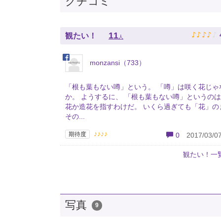
クチコミ
♪
♪
♪
♪
♪
11
観たい！
人
monzansi（733）
「根も葉もない噂」という。 「噂」は咲く花じゃ
か。 ようするに、 「根も葉もない噂」というの
花か造花を指すわけだ。 いくら過ぎても「花」の
その...
♪♪♪♪
期待度
0
2017/03/07
観たい！一
写真
9