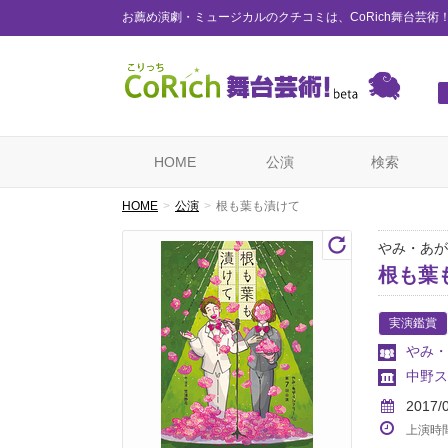
お薦め演劇・ミュージカルのクチコミは、CoRich舞台芸術
HOME
公演
検索
HOME
公演
根も葉も漬けて
やみ・あが
根も葉
実演鑑賞
やみ・
中野ス
2017/
上演時