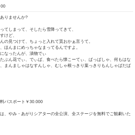
00
ありませんか?
ってしまって、そしたら雪降ってきて、
すけど、
んの見つけて、ちょっと入れて貰おかぁ言うて。
、ほんまにめっちゃなまってるんですよ。
になったんが、漬物でぃ
たぶん花でぃ、でぃば、食べたら懐こーてぃ、ぱっぱしゃ、何もはな
、まんましゃはなすんしゃ、むしゃ根っきり葉っきりもんしゃばだば
パスポート￥30.000
は、やみ・あがりシアターの全公演、全ステージを無料でご観劇いた